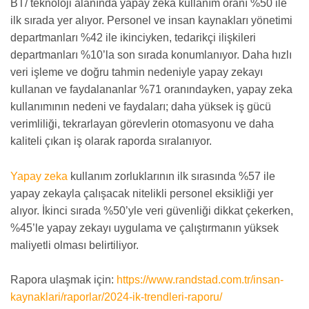
BT/ teknoloji alanında yapay zeka kullanım oranı %50 ile
ilk sırada yer alıyor. Personel ve insan kaynakları yönetimi
departmanları %42 ile ikinciyken, tedarikçi ilişkileri
departmanları %10’la son sırada konumlanıyor. Daha hızlı
veri işleme ve doğru tahmin nedeniyle yapay zekayı
kullanan ve faydalananlar %71 oranındayken, yapay zeka
kullanımının nedeni ve faydaları; daha yüksek iş gücü
verimliliği, tekrarlayan görevlerin otomasyonu ve daha
kaliteli çıkan iş olarak raporda sıralanıyor.
Yapay zeka
kullanım zorluklarının ilk sırasında %57 ile
yapay zekayla çalışacak nitelikli personel eksikliği yer
alıyor. İkinci sırada %50’yle veri güvenliği dikkat çekerken,
%45’le yapay zekayı uygulama ve çalıştırmanın yüksek
maliyetli olması belirtiliyor.
Rapora ulaşmak için:
https://www.randstad.com.tr/insan-
kaynaklari/raporlar/2024-ik-trendleri-raporu/