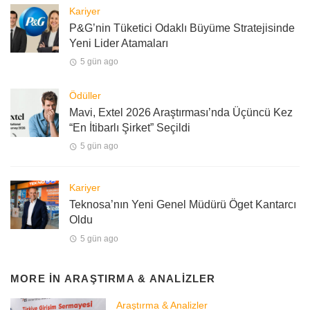
Kariyer
P&G’nin Tüketici Odaklı Büyüme Stratejisinde
Yeni Lider Atamaları
5 gün ago
Ödüller
Mavi, Extel 2026 Araştırması’nda Üçüncü Kez
“En İtibarlı Şirket” Seçildi
5 gün ago
Kariyer
Teknosa’nın Yeni Genel Müdürü Öget Kantarcı
Oldu
5 gün ago
MORE IN
ARAŞTIRMA & ANALIZLER
Araştırma & Analizler