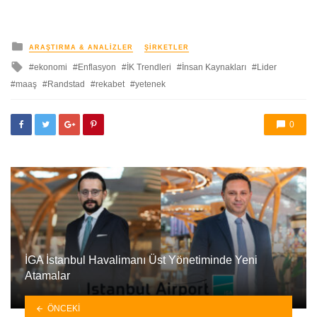
yayınlanan
ARAŞTIRMA & ANALIZLER
ŞIRKETLER
ile
ekonomi
Enflasyon
İK Trendleri
İnsan Kaynakları
Lider
etkilendi
maaş
Randstad
rekabet
yetenek
0
İGA İstanbul Havalimanı Üst Yönetiminde Yeni
Atamalar
ÖNCEKI