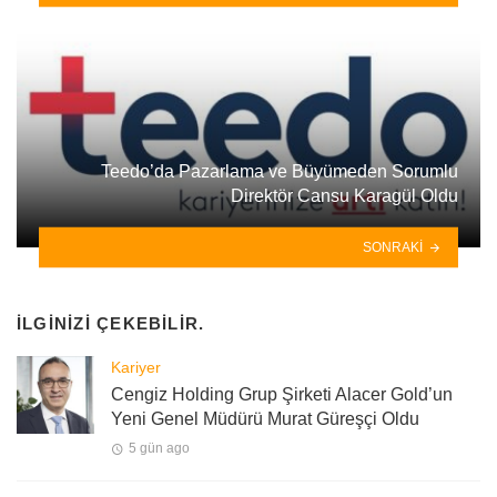
Teedo’da Pazarlama ve Büyümeden Sorumlu
Direktör Cansu Karagül Oldu
SONRAKI
İLGINIZI ÇEKEBILIR.
Kariyer
Cengiz Holding Grup Şirketi Alacer Gold’un
Yeni Genel Müdürü Murat Güreşçi Oldu
5 gün ago