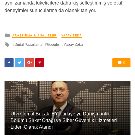
aynı zamanda tüketicilere daha kişiselleştirilmiş ve etkili
deneyimler sunucularına da olanak tanıyor.
yayınlanan
ARAŞTIRMA & ANALIZLER
YAPAY ZEKA
ile
Dijital Pazarlama
Google
Yapay Zeka
etkilendi
0
Ulvi Cemal Bucak, EY Türkiye’ye Danışmanlık
Bölümü Şirket Ortağı ve Siber Güvenlik Hizmetleri
Lideri Olarak Atandı