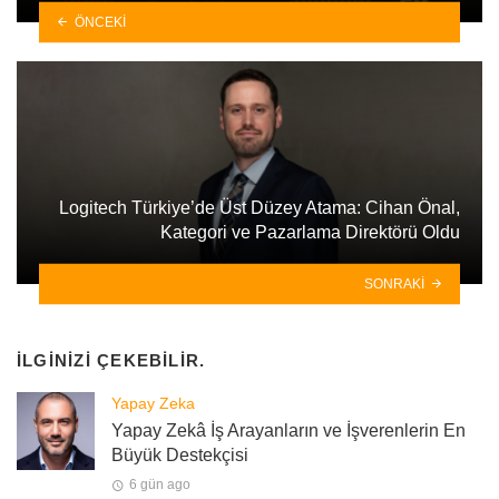
ÖNCEKI
Logitech Türkiye’de Üst Düzey Atama: Cihan Önal,
Kategori ve Pazarlama Direktörü Oldu
SONRAKI
İLGINIZI ÇEKEBILIR.
Yapay Zeka
Yapay Zekâ İş Arayanların ve İşverenlerin En
Büyük Destekçisi
6 gün ago