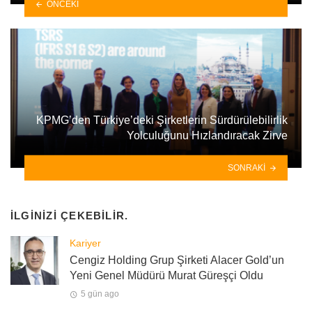
ÖNCEKI
KPMG’den Türkiye’deki Şirketlerin Sürdürülebilirlik
Yolculuğunu Hızlandıracak Zirve
SONRAKI
İLGINIZI ÇEKEBILIR.
Kariyer
Cengiz Holding Grup Şirketi Alacer Gold’un
Yeni Genel Müdürü Murat Güreşçi Oldu
5 gün ago