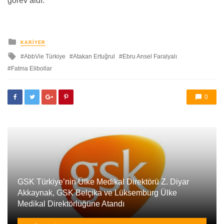
görev aldı.
yayınlanan
KARIYER
ile
AbbVie Türkiye
Atakan Ertuğrul
Ebru Ansel Faralyalı
etkilendi
Fatma Elibollar
0
GSK Türkiye’nin Ülke Medikal Direktörü Z. Diyar
Akkaynak, GSK Belçika ve Lüksemburg Ülke
Medikal Direktörlüğüne Atandı