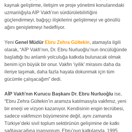
kaynak geliştirme, iletişim ve proje yönetimi konularındaki
uzmanlığıyla AİP Vakfı’nın sürdürülebilirliğini
güçlendirmeyi, bağışçı ilişkilerini geliştirmeyi ve gönüllü
ağını genişletmeyi hedefliyor.
Yeni
Genel Müdür
Ebru Zehra Gültekin
, atamayla ilgili
olarak, “AİP Vakfı’nın, Dr. Ebru Nurluoğlu’nun öncülüğünde
başlattığı bu anlamlı yolculuğa katkıda bulunacak olmak
benim için büyük bir onur. Vakfın ‘iyilik’ mirasını daha da
ileriye taşımak, daha fazla hayata dokunmak için tüm
gücümle çalışacağım” dedi.
AİP Vakfı’nın Kurucu Başkanı Dr. Ebru Nurluoğlu
ise,
“Ebru Zehra Gültekin’in aramıza katılmasıyla vakfımız, yeni
bir enerji ve vizyon kazanıyor. Kendisinin engin tecrübesi,
sadece vakfımızın büyümesine değil, aynı zamanda
Türkiye’deki sivil toplum sektörünün gelişimine de katkı
sağlayacağına inanıyorum. Ebru’nun katkılarıyla, 1995