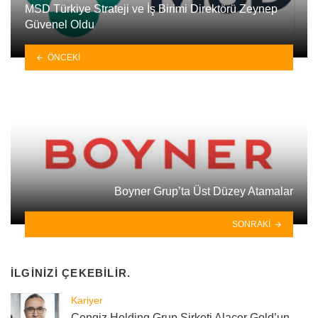
MSD Türkiye Strateji ve İş Birimi Direktörü Zeynep
Güvenel Oldu
ÖNCEKI
Boyner Grup’ta Üst Düzey Atamalar
SONRAKI
İLGINIZI ÇEKEBILIR.
Kariyer
Cengiz Holding Grup Şirketi Alacer Gold’un