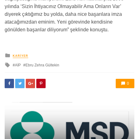
yılında ‘Sizin İhtiyacınız Olmayabilir Ama Onların Var’
diyerek çıktığımız bu yolda, daha nice başarılara imza
atacağımızdan eminim. Yeni görevinde kendisine
gönülden başarılar diliyorum” şeklinde konuştu.
yayınlanan
KARIYER
ile
AİP
Ebru Zehra Gültekin
etkilendi
0