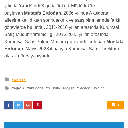
yılında Yapı Kredi Sigorta Teknik Müdürlük’te
başlayan
Mustafa Erdoğan
, 2006 yılında Aksigorta
ailesine katıldıktan sonra teknik ve satış birimlerinde farklı
görevlerde bulundu.
2011-2016
yılları arasında Kurumsal
Satış Müdür Yardımcılığı,
2016-2023
yılları arasında
Kurumsal Satış Bölüm Müdürü görevinde bulunan
Mustafa
Erdoğan
, Mayıs 2023 itibarıyla Kurumsal Satış Direktörü
olarak görev yapıyordu.
yayınlanan
KARIYER
ile
AgeSA
Aksigorta
Mustafa Erdoğan
Sabancı Holding
etkilendi
0