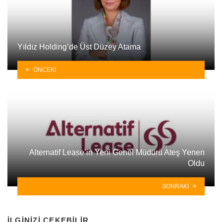
Yıldız Holding’de Üst Düzey Atama
ÖNCEKI
Alternatif Lease’in Yeni Genel Müdürü Ateş Yenen
Oldu
SONRAKI
İLGINIZI ÇEKEBILIR.