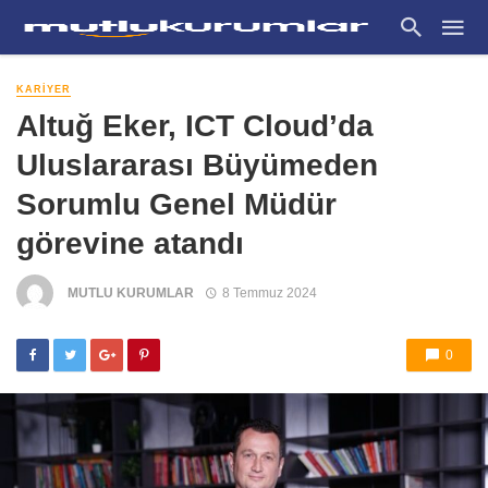
KARIYER
Altuğ Eker, ICT Cloud’da
Uluslararası Büyümeden
Sorumlu Genel Müdür
görevine atandı
MUTLU KURUMLAR
8 Temmuz 2024
0