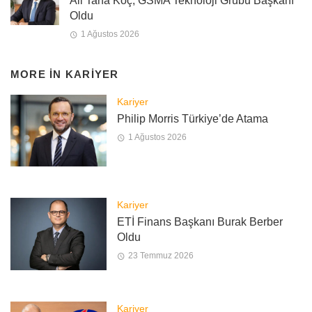
Ali Taha Koç, GSMA Teknoloji Grubu Başkanı
Oldu
1 Ağustos 2026
MORE IN
KARIYER
Kariyer
Philip Morris Türkiye’de Atama
1 Ağustos 2026
Kariyer
ETİ Finans Başkanı Burak Berber
Oldu
23 Temmuz 2026
Kariyer