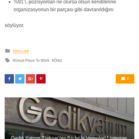
%91’i, pozisyonları ne olursa olsun kendilerine
organizasyonun bir parçası gibi davranıldığını
söylüyor.
yayınlanan
ÖDÜLLER
ile
Great Place To Work
Ödül
etkilendi
0
Gedik Yatırım Türkiye’nin En İyi İş Verenleri Listesine