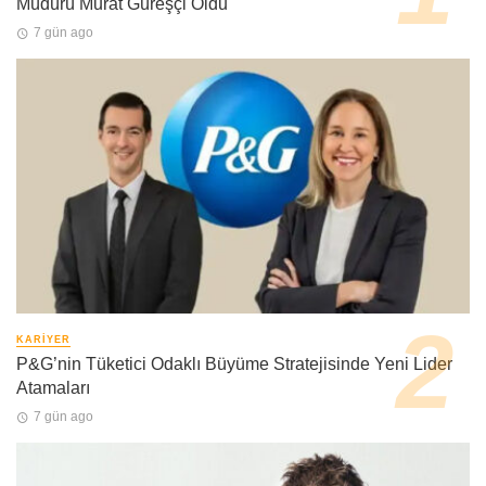
Müdürü Murat Güreşçi Oldu
7 gün ago
KARIYER
P&G’nin Tüketici Odaklı Büyüme Stratejisinde Yeni Lider
Atamaları
7 gün ago