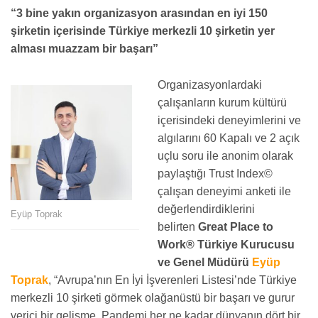
“3 bine yakın organizasyon arasından en iyi 150
şirketin içerisinde Türkiye merkezli 10 şirketin yer
alması muazzam bir başarı”
Organizasyonlardaki
çalışanların kurum kültürü
içerisindeki deneyimlerini ve
algılarını 60 Kapalı ve 2 açık
uçlu soru ile anonim olarak
paylaştığı Trust Index©
çalışan deneyimi anketi ile
değerlendirdiklerini
Eyüp Toprak
belirten
Great Place to
Work® Türkiye Kurucusu
ve Genel Müdürü
Eyüp
Toprak
, “Avrupa’nın En İyi İşverenleri Listesi’nde Türkiye
merkezli 10 şirketi görmek olağanüstü bir başarı ve gurur
verici bir gelişme. Pandemi her ne kadar dünyanın dört bir