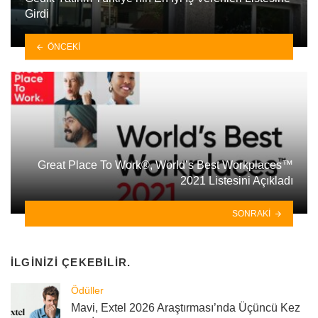
Girdi
ÖNCEKI
Great Place To Work®, World’s Best Workplaces™
2021 Listesini Açıkladı
SONRAKI
İLGINIZI ÇEKEBILIR.
Ödüller
Mavi, Extel 2026 Araştırması’nda Üçüncü Kez