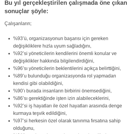
Bu yıl gerçekleştirilen çalışmada öne çıkan
sonuçlar şöyle:
Çalışanların;
%93’ü, organizasyonun başarısı için gereken
değişikliklere hızla uyum sağladığını,
%92’si yöneticilerin kendilerini önemli konular ve
değişiklikler hakkında bilgilendirdiğini,
%96’sı yöneticilerin beklentilerini açıkça belirttiğini,
%89’u bulunduğu organizasyonda rol yapmadan
kendisi gibi olabildiğini,
%90’ı burada insanların birbirini önemsediğini,
%86’sı gerektiğinde işten izin alabileceklerini,
%92’si iş hayatları ile özel hayatları arasında denge
kurmaya teşvik edildiğini,
%97’si herkesin özel olarak tanınma fırsatına sahip
olduğunu,