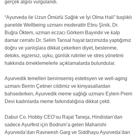
gerçek algısı vurgulandı.
“Ayurveda ile Uzun Ömürlü Sağlık ve İyi Olma Hali” başlıklı
panelde Wellbeing uzmanı moderatör Ebru Şinik, Dr.
Buğra Öktem, uzman eczacı Görkem Bayındır ve kalp
damar cerrahı Dr. Selim Tansal hayat tarzımızda yaptığımız
doğru ve yanlışlara dikkat çekerken diyet, beslenme,
detoks, egzersiz, uyku, günlük rutinler ve stres yönetimi
hakkında örneklemelerle açıklamalarda bulundular.
Ayurvedik temelleri benimsemiş estetisyen ve well-aging
uzmanı Berrin Çetiner cildimiz ve kimyasallardan
bahsederken, Ayurvedik meme sağlığı uzmanı Eylem Prem
Devi kadınlarda meme farkındalığına dikkat çekti.
Dabur Co. Hobby CEO’su Rajat Taneja, Hindistan’dan
sadece Ayurfest için Bodrum’a gelen Maharishi
Ayurveda’dan Ravneesh Garg ve Siddhayu Ayurveda’dan