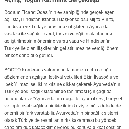
Açılış, Yoğun Katılımla Gerçekleşti
Bodrum Ticaret Odası’nın ev sahipliğinde gerçekleşen
açılışta, Hindistan İstanbul Başkonsolosu Mijito Vinito,
Hindistan ve Türkiye arasındaki ilişkilerin Ayurveda
vasıtası ile sağlık, ticaret, turizm ve eğitim alanlarında
geliştirilmesinin önemine vurgu yaptı ve Hindistan’ın
Türkiye ile olan ilişkilerinin geliştirilmesine verdiği önemi
bir kez daha dile getirdi.
BODTO Konferans salonunun tamamen dolu olduğu
gözlemlenen açılışta, festival yetkilileri Ekin İlyasoğlu ve
İpek Yılmaz ise, iklim krizine dikkat çekerek Ayurveda’nın
Türkiye’deki sağlık sisteminde tanınması için çağrıda
bulundular ve “Ayurveda’nın doğa ile uyum ilkesi, bireysel
ve toplumsal sağlıkla birlikte iklim kriziyle mücadelede de
önemli bir fark yaratabilir. Ayurveda’nın bir sağlık sistemi
olarak Türkiye’de resmi tanınırlık kazanması bu yöndeki
çabalara güç katacaktır” diyerek bu konuya dikkat çektiler.