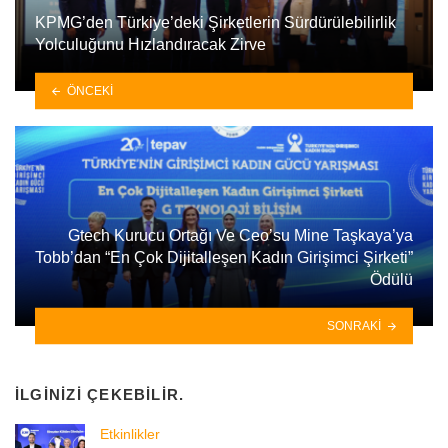
KPMG’den Türkiye’deki Şirketlerin Sürdürülebilirlik
Yolculuğunu Hızlandıracak Zirve
ÖNCEKI
Gtech Kurucu Ortağı Ve Ceo’su Mine Taşkaya’ya
Tobb’dan “En Çok Dijitalleşen Kadın Girişimci Şirketi”
Ödülü
SONRAKI
İLGINIZI ÇEKEBILIR.
Etkinlikler