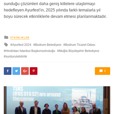
sunduğu çözümleri daha geniş kitlelere ulaştırmayı
hedefleyen Ayurfest’in, 2025 yılında farklı temalarla yıl
boyu sürecek etkinliklerle devam etmesi planlanmaktadır.
yayınlanan
ETKINLIKLER
ile
Ayurfest 2024
Bodrum Belediyesi
Bodrum Ticaret Odası
etkilendi
Hindistan İstanbul Başkonsolosluğu
Muğla Büyükşehir Belediyesi
surdurulebilirlik
0