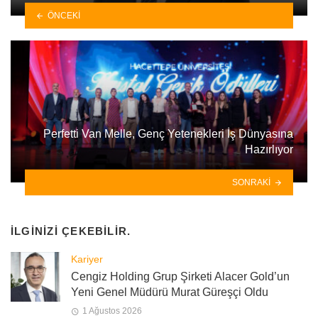
ÖNCEKI
Perfetti Van Melle, Genç Yetenekleri İş Dünyasına
Hazırlıyor
SONRAKI
İLGINIZI ÇEKEBILIR.
Kariyer
Cengiz Holding Grup Şirketi Alacer Gold’un
Yeni Genel Müdürü Murat Güreşçi Oldu
1 Ağustos 2026