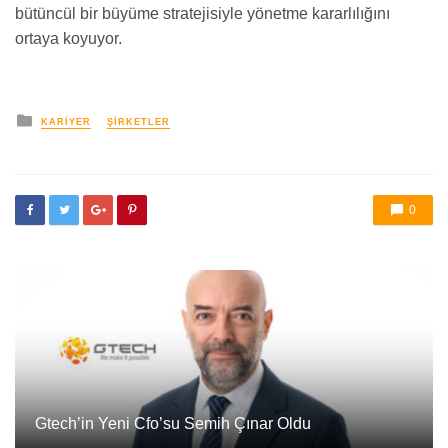
bütüncül bir büyüme stratejisiyle yönetme kararlılığını
ortaya koyuyor.
yayınlanan
KARIYER
ŞIRKETLER
0
Gtech’in Yeni Cfo’su Semih Çınar Oldu