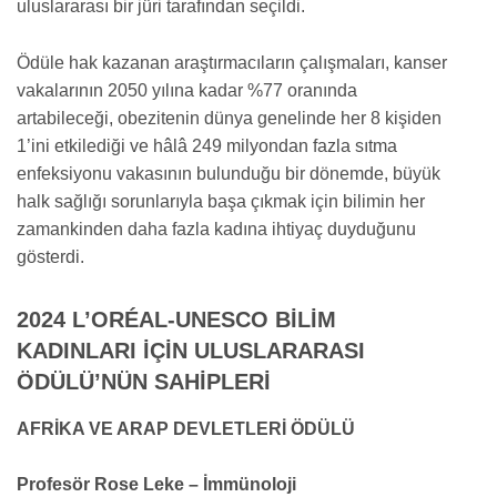
uluslararası bir jüri tarafından seçildi.
Ödüle hak kazanan araştırmacıların çalışmaları, kanser
vakalarının 2050 yılına kadar %77 oranında
artabileceği, obezitenin dünya genelinde her 8 kişiden
1’ini etkilediği ve hâlâ 249 milyondan fazla sıtma
enfeksiyonu vakasının bulunduğu bir dönemde, büyük
halk sağlığı sorunlarıyla başa çıkmak için bilimin her
zamankinden daha fazla kadına ihtiyaç duyduğunu
gösterdi.
2024 L’ORÉAL-UNESCO BİLİM
KADINLARI İÇİN ULUSLARARASI
ÖDÜLÜ’NÜN SAHİPLERİ
AFRİKA VE ARAP DEVLETLERİ ÖDÜLÜ
Profesör Rose Leke – İmmünoloji