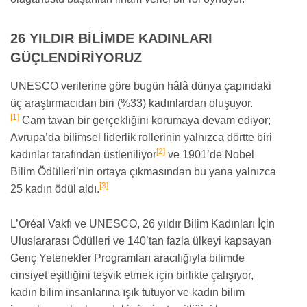
26 YILDIR BİLİMDE KADINLARI
GÜÇLENDİRİYORUZ
UNESCO verilerine göre bugün hâlâ dünya çapındaki
üç araştırmacıdan biri (%33) kadınlardan oluşuyor.
[1]
Cam tavan bir gerçekliğini korumaya devam ediyor;
Avrupa’da bilimsel liderlik rollerinin yalnızca dörtte biri
[2]
kadınlar tarafından üstleniliyor
ve 1901’de Nobel
Bilim Ödülleri’nin ortaya çıkmasından bu yana yalnızca
[3]
25 kadın ödül aldı.
L’Oréal Vakfı ve UNESCO, 26 yıldır Bilim Kadınları İçin
Uluslararası Ödülleri ve 140’tan fazla ülkeyi kapsayan
Genç Yetenekler Programları aracılığıyla bilimde
cinsiyet eşitliğini teşvik etmek için birlikte çalışıyor,
kadın bilim insanlarına ışık tutuyor ve kadın bilim