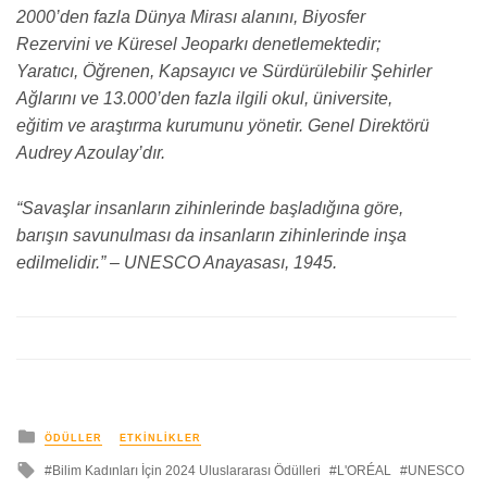
2000’den fazla Dünya Mirası alanını, Biyosfer
Rezervini ve Küresel Jeoparkı denetlemektedir;
Yaratıcı, Öğrenen, Kapsayıcı ve Sürdürülebilir Şehirler
Ağlarını ve 13.000’den fazla ilgili okul, üniversite,
eğitim ve araştırma kurumunu yönetir. Genel Direktörü
Audrey Azoulay’dır.
“Savaşlar insanların zihinlerinde başladığına göre,
barışın savunulması da insanların zihinlerinde inşa
edilmelidir.” – UNESCO Anayasası, 1945.
yayınlanan
ÖDÜLLER
ETKINLIKLER
ile
Bilim Kadınları İçin 2024 Uluslararası Ödülleri
L'ORÉAL
UNESCO
etkilendi