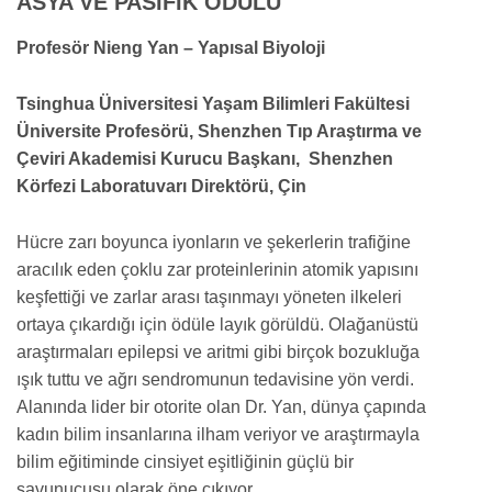
ASYA VE PASİFİK ÖDÜLÜ
Profesör Nieng Yan – Yapısal Biyoloji
Tsinghua Üniversitesi Yaşam Bilimleri Fakültesi
Üniversite Profesörü, Shenzhen Tıp Araştırma ve
Çeviri Akademisi Kurucu Başkanı, Shenzhen
Körfezi Laboratuvarı Direktörü, Çin
Hücre zarı boyunca iyonların ve şekerlerin trafiğine
aracılık eden çoklu zar proteinlerinin atomik yapısını
keşfettiği ve zarlar arası taşınmayı yöneten ilkeleri
ortaya çıkardığı için ödüle layık görüldü. Olağanüstü
araştırmaları epilepsi ve aritmi gibi birçok bozukluğa
ışık tuttu ve ağrı sendromunun tedavisine yön verdi.
Alanında lider bir otorite olan Dr. Yan, dünya çapında
kadın bilim insanlarına ilham veriyor ve araştırmayla
bilim eğitiminde cinsiyet eşitliğinin güçlü bir
savunucusu olarak öne çıkıyor.