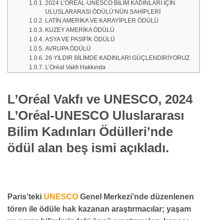
2024 L’ORÉAL-UNESCO BİLİM KADINLARI İÇİN
ULUSLARARASI ÖDÜLÜ’NÜN SAHİPLERİ
LATİN AMERİKA VE KARAYİPLER ÖDÜLÜ
KUZEY AMERİKA ÖDÜLÜ
ASYA VE PASİFİK ÖDÜLÜ
AVRUPA ÖDÜLÜ
26 YILDIR BİLİMDE KADINLARI GÜÇLENDİRİYORUZ
L’Oréal Vakfı Hakkında
L’Oréal Vakfı ve UNESCO, 2024
L’Oréal-UNESCO Uluslararası
Bilim Kadınları Ödülleri’nde
ödül alan beş ismi açıkladı.
Paris’teki
UNESCO
Genel Merkezi’nde düzenlenen
tören ile ödüle hak kazanan araştırmacılar; yaşam