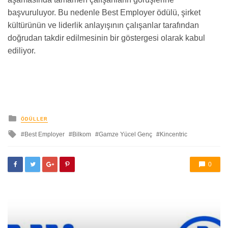
başvuruluyor. Bu nedenle Best Employer ödülü, şirket
kültürünün ve liderlik anlayışının çalışanlar tarafından
doğrudan takdir edilmesinin bir göstergesi olarak kabul
ediliyor.
yayınlanan
ÖDÜLLER
ile
Best Employer
Bilkom
Gamze Yücel Genç
Kincentric
etkilendi
0