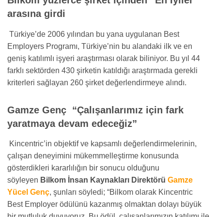
Bilkom yüzlerce şirket içinden “En İyiler”
arasına girdi
Türkiye’de 2006 yılından bu yana uygulanan Best
Employers Programı, Türkiye’nin bu alandaki ilk ve en
geniş katılımlı işyeri araştırması olarak biliniyor. Bu yıl 44
farklı sektörden 430 şirketin katıldığı araştırmada gerekli
kriterleri sağlayan 260 şirket değerlendirmeye alındı.
Gamze Genç “Çalışanlarımız için fark
yaratmaya devam edeceğiz”
Kincentric’in objektif ve kapsamlı değerlendirmelerinin,
çalışan deneyimini mükemmelleştirme konusunda
gösterdikleri kararlılığın bir sonucu olduğunu
söyleyen
Bilkom İnsan Kaynakları Direktörü
Gamze
Yücel Genç
, şunları söyledi; “Bilkom olarak Kincentric
Best Employer ödülünü kazanmış olmaktan dolayı büyük
bir mutluluk duyuyoruz. Bu ödül, çalışanlarımızın katılımı ile