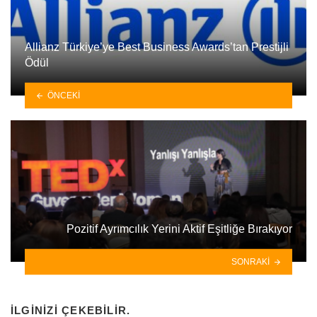
Allianz Türkiye’ye Best Business Awards’tan Prestijli
Ödül
ÖNCEKI
Pozitif Ayrımcılık Yerini Aktif Eşitliğe Bırakıyor
SONRAKI
İLGINIZI ÇEKEBILIR.