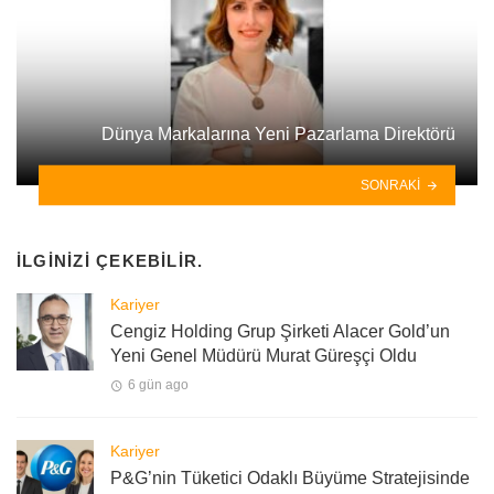
Dünya Markalarına Yeni Pazarlama Direktörü
SONRAKI
İLGINIZI ÇEKEBILIR.
Kariyer
Cengiz Holding Grup Şirketi Alacer Gold’un
Yeni Genel Müdürü Murat Güreşçi Oldu
6 gün ago
Kariyer
P&G’nin Tüketici Odaklı Büyüme Stratejisinde