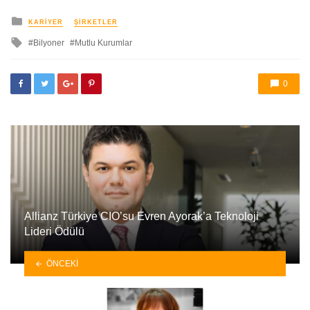
yayınlanan
KARIYER
ŞIRKETLER
ile
Bilyoner
Mutlu Kurumlar
etkilendi
0
Allianz Türkiye CIO’su Evren Ayorak’a Teknoloji
Lideri Ödülü
ÖNCEKI