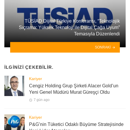
TÜSİAD Dijital Türkiye Konferansı, “Teknolojik
Sıçrama: Yüksek Teknoloji ile Dijital Çağa Uyum”
Temasıyla Düzenlendi
SONRAKI
İLGINIZI ÇEKEBILIR.
Kariyer
Cengiz Holding Grup Şirketi Alacer Gold’un
Yeni Genel Müdürü Murat Güreşçi Oldu
7 gün ago
Kariyer
P&G’nin Tüketici Odaklı Büyüme Stratejisinde