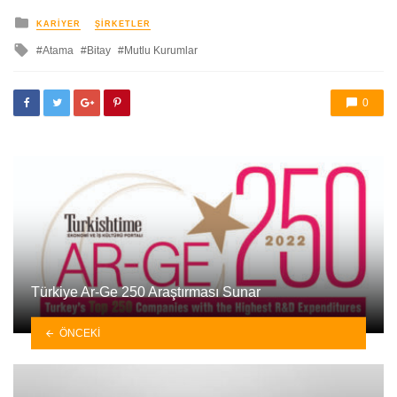
yayınlanan
KARIYER
ŞIRKETLER
ile
Atama
Bitay
Mutlu Kurumlar
etkilendi
0
Türkiye Ar-Ge 250 Araştırması Sunar
ÖNCEKI