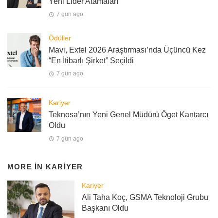
Yeni Lider Atamaları
7 gün ago
Ödüller
Mavi, Extel 2026 Araştırması’nda Üçüncü Kez
“En İtibarlı Şirket” Seçildi
7 gün ago
Kariyer
Teknosa’nın Yeni Genel Müdürü Öget Kantarcı
Oldu
7 gün ago
MORE IN
KARIYER
Kariyer
Ali Taha Koç, GSMA Teknoloji Grubu
Başkanı Oldu