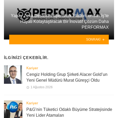
Yapay Zeka Destekli PaperWork Platformundan İş’te
Hayatı Kolaylaştıracak Bir İnovatif Çözüm Daha
PERFORMAX
SONRAKI
İLGINIZI ÇEKEBILIR.
Kariyer
Cengiz Holding Grup Şirketi Alacer Gold’un
Yeni Genel Müdürü Murat Güreşçi Oldu
1 Ağustos 2026
Kariyer
P&G’nin Tüketici Odaklı Büyüme Stratejisinde
Yeni Lider Atamaları