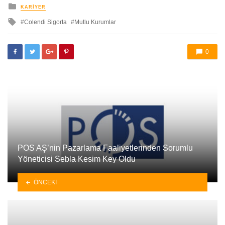
yayınlanan
KARIYER
ile
Colendi Sigorta
Mutlu Kurumlar
etkilendi
0
POS AŞ’nin Pazarlama Faaliyetlerinden Sorumlu
Yöneticisi Sebla Kesim Key Oldu
ÖNCEKI