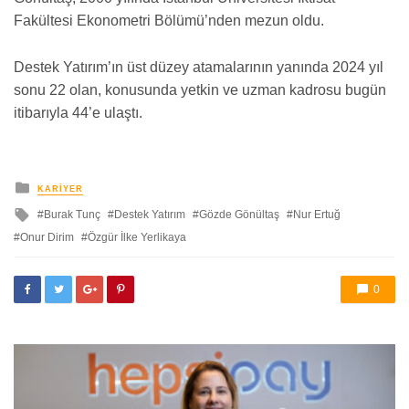
Fakültesi Ekonometri Bölümü’nden mezun oldu.
Destek Yatırım’ın üst düzey atamalarının yanında 2024 yıl
sonu 22 olan, konusunda yetkin ve uzman kadrosu bugün
itibarıyla 44’e ulaştı.
yayınlanan
KARIYER
ile
Burak Tunç
Destek Yatırım
Gözde Gönültaş
Nur Ertuğ
etkilendi
Onur Dirim
Özgür İlke Yerlikaya
0