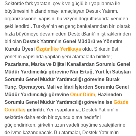
Sektörde fark yaratan, çevik ve güçlü bir yapılanma ile
büyümesini hızlandırmayı amaçlayan Destek Yatırım,
organizasyonel yapısını bu vizyon doğrultusunda yeniden
şekillendirdi. Türkiye’nin en genç bankalarından biri olarak
hızla büyümeye devam eden DestekBank’ın iştiraklerinden
biri olan
Destek Yatırım’ın Genel Müdürü ve Yönetim
Kurulu Üyesi
Özgür İlke Yerlikaya
oldu. Şirketin üst
yönetim yapısında yapılan yeni atamalarla birlikte;
Pazarlama, Marka ve Dijital Kanallardan Sorumlu Genel
Müdür Yardımcılığı görevine Nur Ertuğ
,
Yurt İçi Satıştan
Sorumlu Genel Müdür Yardımcılığı görevine Burak
Tunç
,
Operasyon, Mali ve İdari İşlerden Sorumlu Genel
Müdür Yardımcılığı görevine
Onur Dirim
,
Hazineden
Sorumlu Genel Müdür Yardımcılığı görevine ise
Gözde
Gönültaş
getirildi.
Yeni yapılanma, Destek Yatırım’ın
sektörde daha etkin bir oyuncu olma hedefini
güçlendirirken, şirketin uzun vadeli büyüme stratejilerine
de ivme kazandıracak. Bu atamalar, Destek Yatırım’ın