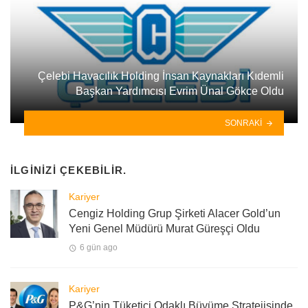
Çelebi Havacılık Holding İnsan Kaynakları Kıdemli
Başkan Yardımcısı Evrim Ünal Gökce Oldu
SONRAKI
İLGINIZI ÇEKEBILIR.
Kariyer
Cengiz Holding Grup Şirketi Alacer Gold’un
Yeni Genel Müdürü Murat Güreşçi Oldu
6 gün ago
Kariyer
P&G’nin Tüketici Odaklı Büyüme Stratejisinde