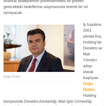
finansal stratejilerinin yönlendirilmesi ve şirketin
gelecekteki hedeflerine ulaşmasında önemli bir rol
oynayacak.
İş hayatına
2001
yılında Koç
Holding’de
Denetim ve
Mali
Yönetici
adayı
olarak
Doğu Özden
başlayan
Doğu
Özden
,
Holding
bünyesinde Denetim Asistanlığı, Mali İşler Uzmanlığı,