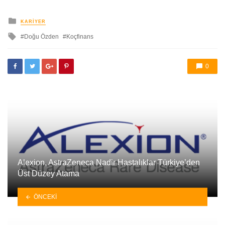
yayınlanan
KARIYER
ile
Doğu Özden
Koçfinans
etkilendi
0
Alexion, AstraZeneca Nadir Hastalıklar Türkiye’den
Üst Düzey Atama
ÖNCEKI