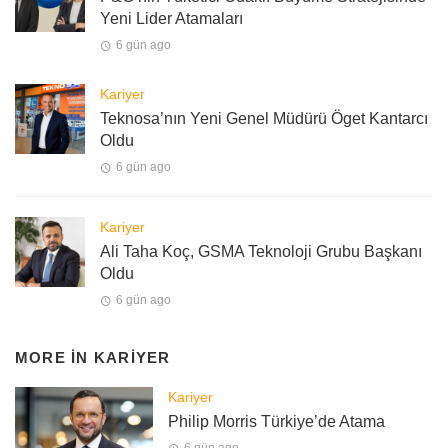
Yeni Lider Atamaları
6 gün ago
Kariyer
Teknosa’nın Yeni Genel Müdürü Öget Kantarcı
Oldu
6 gün ago
Kariyer
Ali Taha Koç, GSMA Teknoloji Grubu Başkanı
Oldu
6 gün ago
MORE IN
KARIYER
Kariyer
Philip Morris Türkiye’de Atama