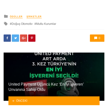
yayınlanan
ÖDÜLLER
ŞIRKETLER
ile
Doğuş Otomotiv
Mutlu Kurumlar
etkilendi
0
United Payment Üçüncü Kez ‘En İyi İşveren’
Unvanına Sahip Oldu
ÖNCEKI