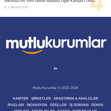
Teknosa’nın Yeni Genel Müdürü Öget Kantarcı Oldu
1 Ağustos 2026
Mutlu Kurumlar © 2022-2026
KARIYER
ŞIRKETLER
ARAŞTIRMA & ANALIZLER
İPUÇLARI
İNOVASYON
ÖDÜLLER
İŞ DÜNYASI
DÜNYA