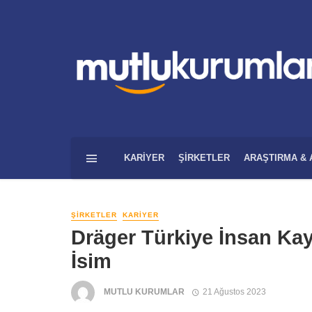
KARIYER
ŞIRKETLER
ARAŞTIRMA & 
ŞIRKETLER
KARIYER
Dräger Türkiye İnsan Kay
İsim
MUTLU KURUMLAR
21 Ağustos 2023