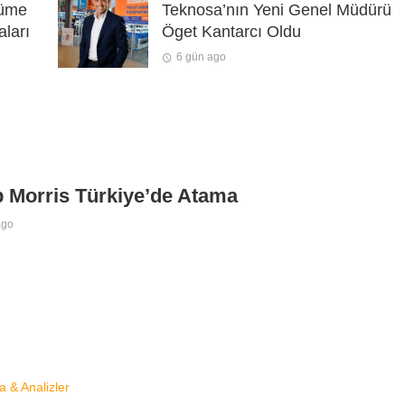
yüme
Teknosa’nın Yeni Genel Müdürü
aları
Öget Kantarcı Oldu
6 gün ago
p Morris Türkiye’de Atama
ago
a & Analizler