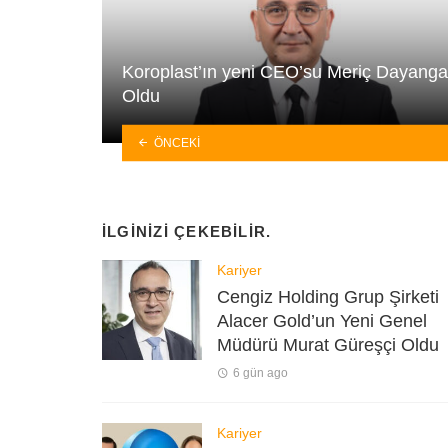
Koroplast’ın yeni CEO’su Meriç Dayang
Oldu
ÖNCEKI
İLGINIZI ÇEKEBILIR.
Kariyer
Cengiz Holding Grup Şirketi
Alacer Gold’un Yeni Genel
Müdürü Murat Güreşçi Oldu
6 gün ago
Kariyer