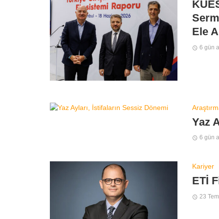
KUES
Serm
Ele A
6 gün 
Araştırm
Yaz A
6 gün 
Kariyer
ETİ F
23 Te