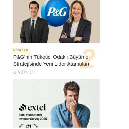
KARIYER
P&G’nin Tüketici Odaklı Büyüme
Stratejisinde Yeni Lider Atamaları
6 gün ago