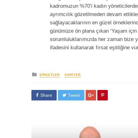
kadromuzun %70’i kadın yöneticilerden 
ayrımcılık gözetilmeden devam ettikle
sağlayacaklarının en güzel örneklerind
günümüze ön plana çıkan ‘Yaşam için T
sorumluluklarımızda her zaman bize 
ifadesini kullanarak fırsat eşitliğine vu
yayınlanan
ŞIRKETLER
KARIYER
Share
Tweet