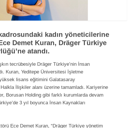
 kadrosundaki kadın yöneticilerine
. Ece Demet Kuran, Dräger Türkiye
rlüğü’ne atandı.
aşkın tecrübesiyle Dräger Türkiye’nin İnsan
ı. Kuran, Yeditepe Üniversitesi İşletme
üksek lisans eğitimini Galatasaray
e Halkla İlişkiler alanı üzerine tamamladı. Kariyerine
, Borusan Holding gibi farklı kurumlarda devam
rkiye’de 3 yıl boyunca İnsan Kaynakları
ktörü Ece Demet Kuran, “Dräger Türkiye yönetim