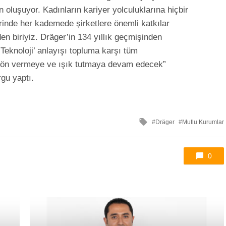
oluşuyor. Kadınların kariyer yolculuklarına hiçbir
rinde her kademede şirketlere önemli katkılar
en biriyiz. Dräger’in 134 yıllık geçmişinden
eknoloji’ anlayışı topluma karşı tüm
yön vermeye ve ışık tutmaya devam edecek”
rgu yaptı.
ile
Dräger
Mutlu Kurumlar
etkilendi
0