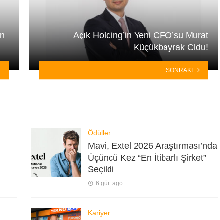
an
Açık Holding’in Yeni CFO’su Murat
Küçükbayrak Oldu!
SONRAKI
Ödüller
Mavi, Extel 2026 Araştırması’nda
Üçüncü Kez “En İtibarlı Şirket”
Seçildi
6 gün ago
Kariyer