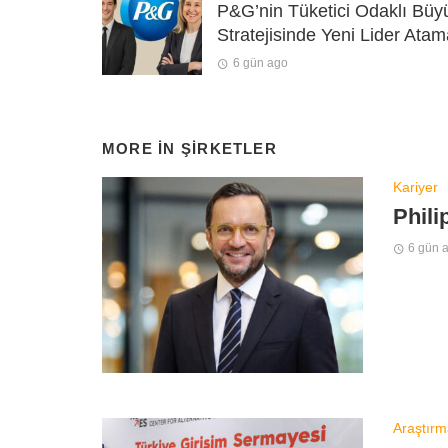
P&G’nin Tüketici Odaklı Bü
Stratejisinde Yeni Lider Atam
6 gün ago
MORE IN
ŞIRKETLER
Kariyer
Phili
6 gün 
Araştırm