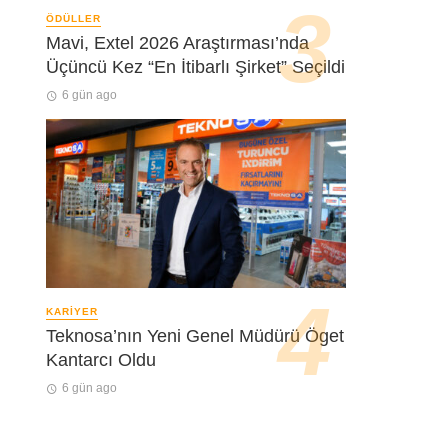
ÖDÜLLER
Mavi, Extel 2026 Araştırması’nda
Üçüncü Kez “En İtibarlı Şirket” Seçildi
6 gün ago
KARIYER
Teknosa’nın Yeni Genel Müdürü Öget
Kantarcı Oldu
6 gün ago