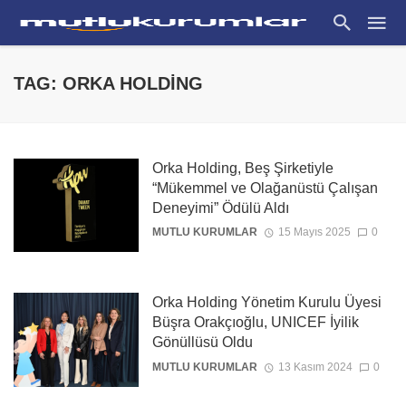
TAG: ORKA HOLDING
Orka Holding, Beş Şirketiyle
“Mükemmel ve Olağanüstü Çalışan
Deneyimi” Ödülü Aldı
MUTLU KURUMLAR
15 Mayıs 2025
0
Orka Holding Yönetim Kurulu Üyesi
Büşra Orakçıoğlu, UNICEF İyilik
Gönüllüsü Oldu
MUTLU KURUMLAR
13 Kasım 2024
0