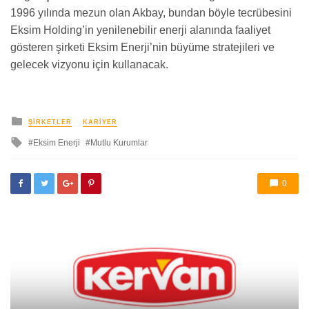
1996 yılında mezun olan Akbay, bundan böyle tecrübesini
Eksim Holding’in yenilenebilir enerji alanında faaliyet
gösteren şirketi Eksim Enerji’nin büyüme stratejileri ve
gelecek vizyonu için kullanacak.
yayınlanan
ŞIRKETLER
KARIYER
ile
Eksim Enerji
Mutlu Kurumlar
etkilendi
0