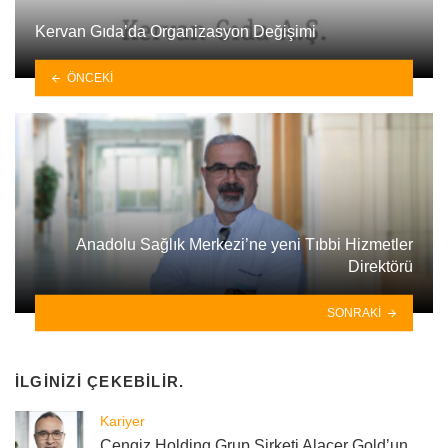
Kervan Gıda’da Organizasyon Değişimi
ÖNCEKI
Anadolu Sağlık Merkezi’ne yeni Tıbbi Hizmetler
Direktörü
SONRAKI
İLGINIZI ÇEKEBILIR.
Kariyer
Cengiz Holding Grup Şirketi Alacer Gold’un