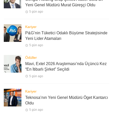
Yeni Genel Müdürü Murat Güreşçi Oldu
5 gün ago
Kariyer
P&G’nin Tüketici Odaklı Büyüme Stratejisinde
Yeni Lider Atamaları
5 gün ago
Ödüller
Mavi, Extel 2026 Araştırması’nda Üçüncü Kez
“En İtibarlı Şirket” Seçildi
5 gün ago
Kariyer
Teknosa’nın Yeni Genel Müdürü Öget Kantarcı
Oldu
5 gün ago