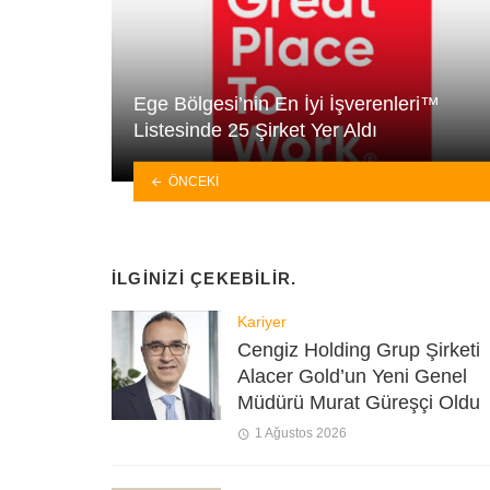
Ege Bölgesi’nin En İyi İşverenleri™
Listesinde 25 Şirket Yer Aldı
ÖNCEKI
İLGINIZI ÇEKEBILIR.
Kariyer
Cengiz Holding Grup Şirketi
Alacer Gold’un Yeni Genel
Müdürü Murat Güreşçi Oldu
1 Ağustos 2026