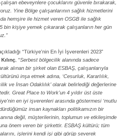
çalışan ebeveynlere çocuklarını güvenle bırakarak,
oruz. Yine Bölge çalışanlarının sağlık hizmetlerini
ıda hemşire ile hizmet veren OSGB ile sağlık
25 bin kişiye yemek çıkararak çalışanların her gün
uz.”
ıkladığı “Türkiye’nin En İyi İşverenleri 2023”
n
Kılınç
, “
Serbest bölgecilik alanında sadece
rak alınan bir şirket olan ESBAŞ, çalışanlarıyla
kültürünü inşa etmek adına, ‘Cesurluk, Kararlılık,
lik ve İnsan Odaklılık’ olarak belirlediği değerlerine
ir. Great Place to Work’un 4 yıldır üst üste
iye’nin en iyi işverenleri arasında göstermesi ‘mutlu
rdürdüğümüz insan kaynakları politikamızın bir
ına değil, müşterilerinin, toplumun ve etkileşimde
na önem veren bir şirkettir. ESBAŞ kültürü; tüm
larını, işlerini kendi işi gibi görüp severek