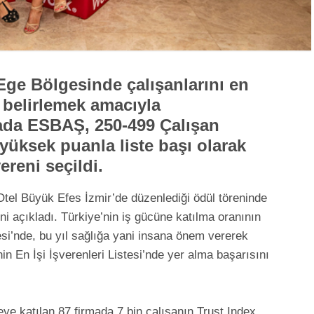
Ege Bölgesinde çalışanlarını en
i belirlemek amacıyla
mada ESBAŞ, 250-499 Çalışan
yüksek puanla liste başı olarak
ereni seçildi.
Otel Büyük Efes İzmir’de düzenlediği ödül töreninde
’ni açıkladı. Türkiye’nin iş gücüne katılma oranının
esi’nde, bu yıl sağlığa yani insana önem vererek
nin En İşi İşverenleri Listesi’nde yer alma başarısını
ye katılan 87 firmada 7 bin çalışanın Trust Index