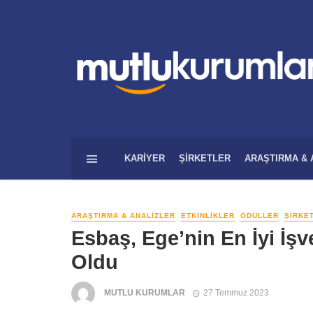
KARIYER
ŞIRKETLER
ARAŞTIRMA & 
ARAŞTIRMA & ANALIZLER
ETKINLIKLER
ÖDÜLLER
ŞIRKE
Esbaş, Ege’nin En İyi İşv
Oldu
MUTLU KURUMLAR
27 Temmuz 2023