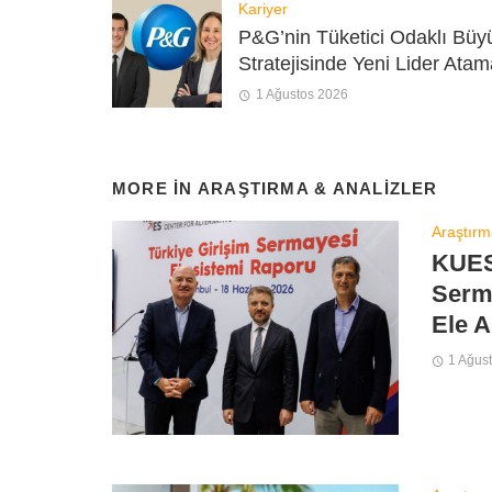
Kariyer
P&G’nin Tüketici Odaklı Bü
Stratejisinde Yeni Lider Atam
1 Ağustos 2026
MORE IN
ARAŞTIRMA & ANALIZLER
Araştırm
KUES
Serm
Ele A
1 Ağus