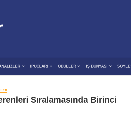
ANALIZLER
İPUÇLARI
ÖDÜLLER
İŞ DÜNYASI
SÖYLE
TLER
erenleri Sıralamasında Birinci