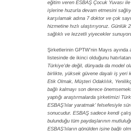
eğitim veren ESBAŞ Çocuk Yuvası ile 
işlerine huzurla devam etmesini sağlıy
karşılamak adına 7 doktor ve çok say
hizmetine hızlı ulaştırıyoruz. Günlük 
sağlıklı ve lezzetli yiyecekler sunuyor
Şirketlerinin GPTW’nin Mayıs ayında aç
listesinde de ikinci olduğunu hatırlata
Türkiye’de değil, dünyada da model ola
birlikte, yüksek güvene dayalı iş yeri 
Etik Olmak, Müşteri Odaklılık, Yenilikçi
bağlı kalmayı son derece önemsemekted
yaptığı araştırmalarda şirketimizi Türk
ESBAŞ’lılar yaratmak’ felsefesiyle sü
sonucudur. ESBAŞ sadece kendi çalışan
bulunduğu tüm paydaşlarının mutluluğu
ESBAŞ’lıların gönülden işine bağlı olma