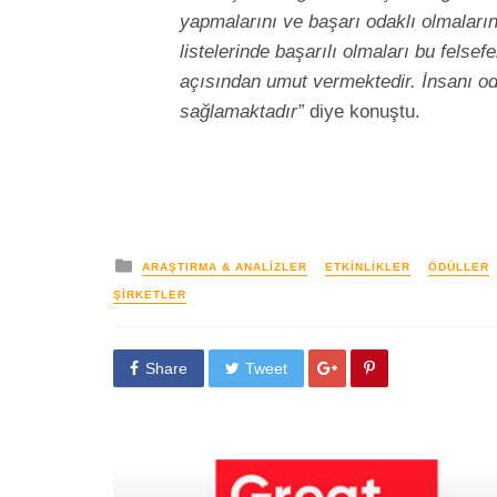
yapmalarını ve başarı odaklı olmaları
listelerinde başarılı olmaları bu felse
açısından umut vermektedir. İnsanı od
sağlamaktadır”
diye konuştu.
yayınlanan
ARAŞTIRMA & ANALIZLER
ETKINLIKLER
ÖDÜLLER
ŞIRKETLER
Share
Tweet