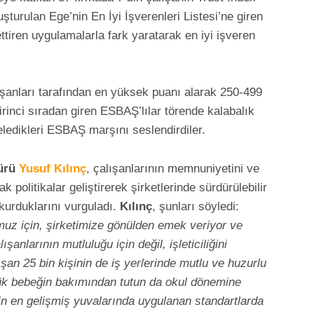
uşturulan Ege’nin En İyi İşverenleri Listesi’ne giren
settiren uygulamalarla fark yaratarak en iyi işveren
anları tarafından en yüksek puanı alarak 250-499
irinci sıradan giren ESBAŞ’lılar törende kalabalık
ledikleri ESBAŞ marşını seslendirdiler.
ürü
Yusuf Kılınç
, çalışanlarının memnuniyetini ve
politikalar geliştirerek şirketlerinde sürdürülebilir
kurduklarını vurguladı.
Kılınç
, şunları söyledi:
uz için, şirketimize gönülden emek veriyor ve
anlarının mutluluğu için değil, işleticiliğini
şan 25 bin kişinin de iş yerlerinde mutlu ve huzurlu
lük bebeğin bakımından tutun da okul dönemine
n en gelişmiş yuvalarında uygulanan standartlarda