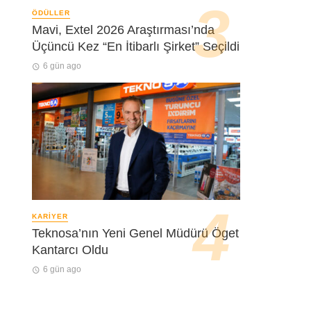
ÖDÜLLER
Mavi, Extel 2026 Araştırması’nda
Üçüncü Kez “En İtibarlı Şirket” Seçildi
6 gün ago
KARIYER
Teknosa’nın Yeni Genel Müdürü Öget
Kantarcı Oldu
6 gün ago