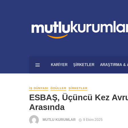
KARIYER
ŞIRKETLER
ARAŞTIRMA & 
İŞ DÜNYASI
ÖDÜLLER
ŞIRKETLER
ESBAŞ, Üçüncü Kez Avrupa
Arasında
MUTLU KURUMLAR
9 Ekim 2025