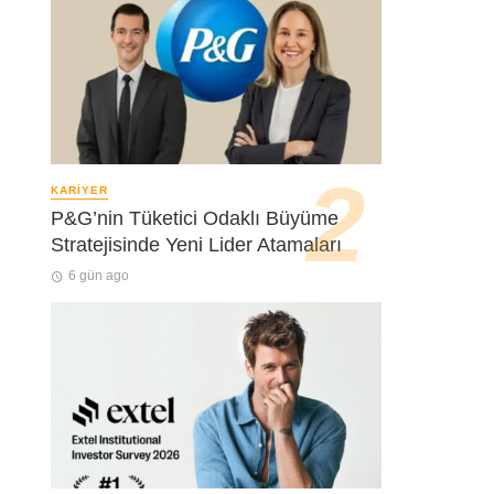
KARIYER
P&G’nin Tüketici Odaklı Büyüme
Stratejisinde Yeni Lider Atamaları
6 gün ago