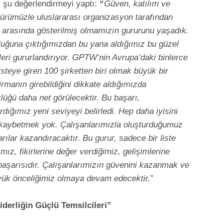
ili şu değerlendirmeyi yaptı:
“
Güven, katılım ve
türümüzle uluslararası organizasyon tarafından
ri arasında gösterilmiş olmamızın gururunu yaşadık.
ğuna çıktığımızdan bu yana aldığımız bu güzel
zleri gururlandırıyor. GPTW’nin Avrupa’daki binlerce
listeye giren 100 şirketten biri olmak büyük bir
rmanın girebildiğini dikkate aldığımızda
klüğü daha net görülecektir. Bu başarı,
ığımız yeni seviyeyi belirledi. Hep daha iyisini
kaybetmek yok. Çalışanlarımızla oluşturduğumuz
ılar kazandıracaktır. Bu gurur, sadece bir liste
ımız, fikirlerine değer verdiğimiz, gelişimlerine
başarısıdır. Çalışanlarımızın güvenini kazanmak ve
üyük önceliğimiz olmaya devam edecektir.
”
iderliğin Güçlü Temsilcileri”