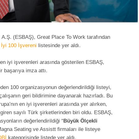
i A.Ş. (ESBAŞ), Great Place To Work tarafından
 İyi 100 İşvereni
listesinde yer aldı.
en iyi işverenleri arasında gösterilen ESBAŞ,
r başarıya imza attı.
n 100 organizasyonun değerlendirildiği listeyi,
alışanın geri bildirimine dayanarak hazırladı. Bu
rupa’nın en iyi işverenleri arasında yer alırken,
 giren sayılı Türk şirketlerinden biri oldu. ESBAŞ,
yonların değerlendirildiği “
Büyük Ölçekli
agna Seating ve Assistt firmaları ile listeye
OBİ
kategorisinde listede yer aldı.