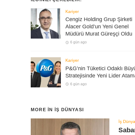
Kariyer
Cengiz Holding Grup Şirketi
Alacer Gold’un Yeni Genel
Müdürü Murat Güreşçi Oldu
6 gün ago
Kariyer
P&G’nin Tüketici Odaklı Bü
Stratejisinde Yeni Lider Atam
6 gün ago
MORE IN
İŞ DÜNYASI
İş Dünya
Saba