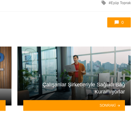
ile
Eyüp Toprak
etkilendi
0
Çalışanlar Şirketleriyle Sağlıklı Bağ
Kuramıyorlar
SONRAKI