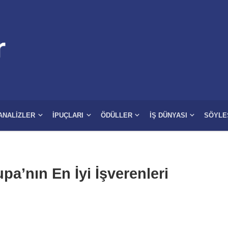
ANALIZLER
İPUÇLARI
ÖDÜLLER
İŞ DÜNYASI
SÖYLE
’nın En İyi İşverenleri