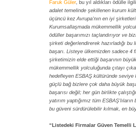
Faruk Güler
, bu yıl aldıkları ödülle ilg
adalet temelinde şekillenen kurum kül
üçüncü kez Avrupa’nın en iyi şirketle
Kurumsallaşmada mükemmellik yolculu
ödüller başarımızı taçlandırıyor ve bi
şirketi değerlendirerek hazırladığı bu 
başarı. Listeye ülkemizden sadece 4 fi
şirketimizin elde ettiği başarının büyü
mükemmellik yolculuğunda çıtayı çıkard
hedefleyen ESBAŞ kültüründe seviye 
güçlü bağ bizlere çok daha büyük başar
başarısı değil; her gün birlikte çalıştığ
yatırım yaptığımız tüm ESBAŞ’lıların 
bu güveni sürdürülebilir kılmak, en b
“Listedeki Firmalar Güven Temelli L