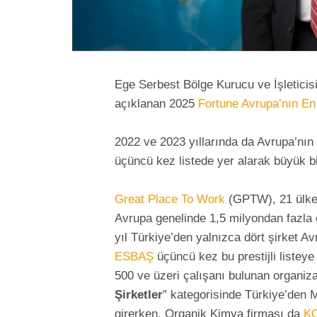
Ege Serbest Bölge Kurucu ve İşleticis
açıklanan 2025
Fortune Avrupa’nın En
2022 ve 2023 yıllarında da Avrupa’nın 
üçüncü kez listede yer alarak büyük bi
Great Place To Work
(GPTW), 21 ülkede
Avrupa genelinde 1,5 milyondan fazla ç
yıl Türkiye’den yalnızca dört şirket Av
ESBAŞ
üçüncü kez bu prestijli listeye
500 ve üzeri çalışanı bulunan organizas
Şirketler
” kategorisinde Türkiye’den M
girerken, Organik Kimya firması da
K