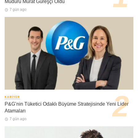
Müdürü Murat Güreşçi Oldu
7 gün ago
KARIYER
P&G’nin Tüketici Odaklı Büyüme Stratejisinde Yeni Lider
Atamaları
7 gün ago