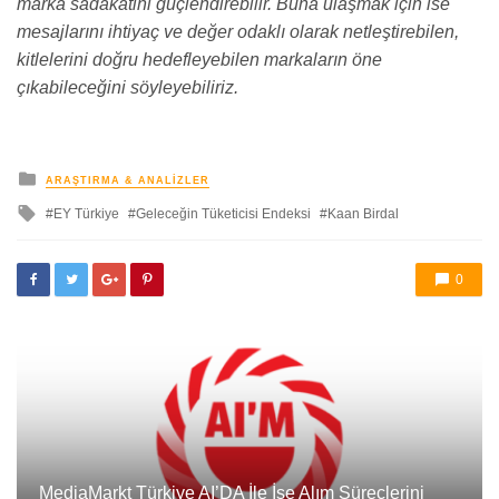
marka sadakatini güçlendirebilir. Buna ulaşmak için ise
mesajlarını ihtiyaç ve değer odaklı olarak netleştirebilen,
kitlelerini doğru hedefleyebilen markaların öne
çıkabileceğini söyleyebiliriz.
yayınlanan
ARAŞTIRMA & ANALIZLER
ile
EY Türkiye
Geleceğin Tüketicisi Endeksi
Kaan Birdal
etkilendi
0
MediaMarkt Türkiye AI’DA İle İşe Alım Süreçlerini