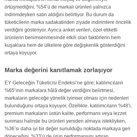
örtüşmediğini, %54’ü de markalı ürünleri yalnızca
indirimdeyken satın aldığını belirtiyor. Bu durum da
tüketicilerin marka sadakatinden ziyade indirimlere öncelik
verdiğini gösteriyor. Ayrıca anket verileri, özel etiketli
ürünlerin benimsenmesinde etkili olan faktörlerin hem
kuşaklara hem de ülkelere göre değişkenlik gösterdiğini
ortaya koyuyor.
Marka değerini kanıtlamak zorlaşıyor
EY Geleceğin Tüketicisi Endeksi’ne göre; katılımcıların
%65’inin markalara hâlâ değer verdiğini belirtmesi,
markaların geleceğe yönelik iyimser olması için nedenleri
bulunduğunu ortaya koyuyor. Özellikle, katılımcıların %48’i,
premium markaların üstün kalite, performans veya lezzet
sunması halinde bu ürünleri yeniden almaya istekliyken,
%36’sı daha iyi bir değer sunulduğu noktada markaya geri
döneceğini, %33’ü de ürün performansını artıran