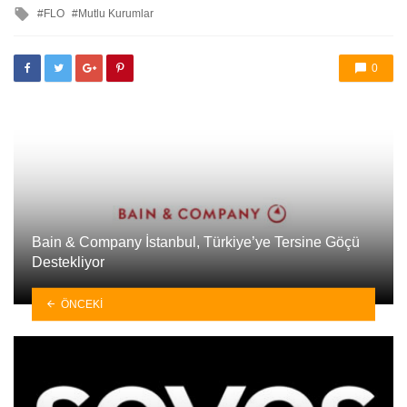
ile
FLO
Mutlu Kurumlar
etkilendi
0
Bain & Company İstanbul, Türkiye’ye Tersine Göçü
Destekliyor
ÖNCEKI