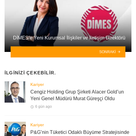
DİMES’e Yeni Kurumsal İlişkiler ve İletişim Direktörü
SONRAKI
İLGINIZI ÇEKEBILIR.
Kariyer
Cengiz Holding Grup Şirketi Alacer Gold’un
Yeni Genel Müdürü Murat Güreşçi Oldu
6 gün ago
Kariyer
P&G’nin Tüketici Odaklı Büyüme Stratejisinde