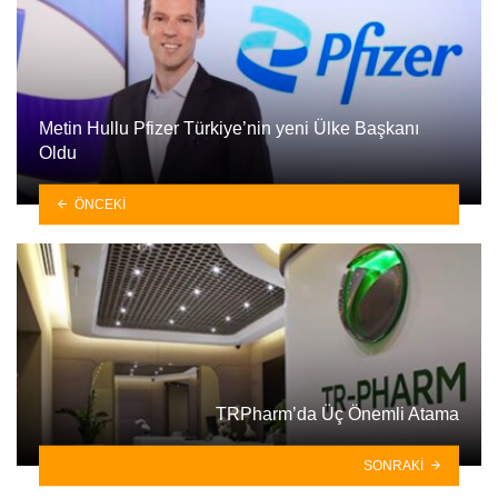
Metin Hullu Pfizer Türkiye’nin yeni Ülke Başkanı
Oldu
ÖNCEKI
TRPharm’da Üç Önemli Atama
SONRAKI