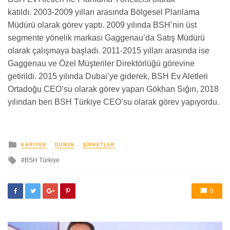
katıldı.
2003-2009
yılları arasında Bölgesel Planlama
Müdürü olarak görev yaptı. 2009 yılında BSH’nin üst
segmente yönelik markası Gaggenau’da Satış Müdürü
olarak çalışmaya başladı.
2011-2015
yılları arasında ise
Gaggenau ve Özel Müşteriler Direktörlüğü görevine
getirildi. 2015 yılında Dubai’ye giderek, BSH Ev Aletleri
Ortadoğu CEO’su olarak görev yapan Gökhan Sığın, 2018
yılından beri BSH Türkiye CEO’su olarak görev yapıyordu.
yayınlanan
KARIYER
DÜNYA
ŞIRKETLER
ile
BSH Türkiye
etkilendi
0