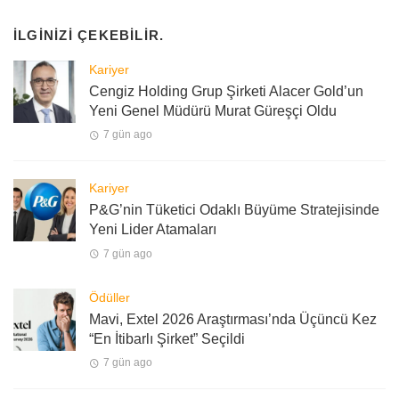
İLGINIZI ÇEKEBILIR.
Kariyer
Cengiz Holding Grup Şirketi Alacer Gold’un
Yeni Genel Müdürü Murat Güreşçi Oldu
7 gün ago
Kariyer
P&G’nin Tüketici Odaklı Büyüme Stratejisinde
Yeni Lider Atamaları
7 gün ago
Ödüller
Mavi, Extel 2026 Araştırması’nda Üçüncü Kez
“En İtibarlı Şirket” Seçildi
7 gün ago