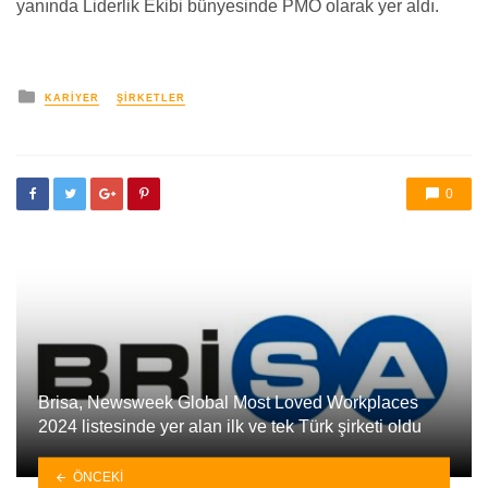
yanında Liderlik Ekibi bünyesinde PMO olarak yer aldı.
yayınlanan
KARIYER
ŞIRKETLER
0
Brisa, Newsweek Global Most Loved Workplaces
2024 listesinde yer alan ilk ve tek Türk şirketi oldu
ÖNCEKI