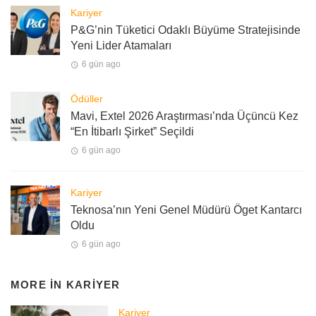
Kariyer
P&G’nin Tüketici Odaklı Büyüme Stratejisinde
Yeni Lider Atamaları
6 gün ago
Ödüller
Mavi, Extel 2026 Araştırması’nda Üçüncü Kez
“En İtibarlı Şirket” Seçildi
6 gün ago
Kariyer
Teknosa’nın Yeni Genel Müdürü Öget Kantarcı
Oldu
6 gün ago
MORE IN
KARIYER
Kariyer