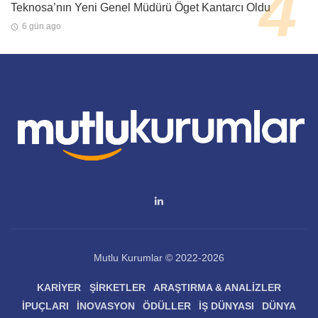
Teknosa’nın Yeni Genel Müdürü Öget Kantarcı Oldu
6 gün ago
Mutlu Kurumlar © 2022-2026
KARIYER
ŞIRKETLER
ARAŞTIRMA & ANALIZLER
İPUÇLARI
İNOVASYON
ÖDÜLLER
İŞ DÜNYASI
DÜNYA