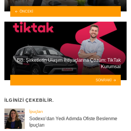
ÖNCEKI
BB: Şirketlerin Ulaşım İhtiyaçlarına Çözüm: TikTak
Kurumsal
SONRAKI
İLGINIZI ÇEKEBILIR.
İpuçları
Sodexo’dan Yedi Adımda Ofiste Beslenme
İpuçları