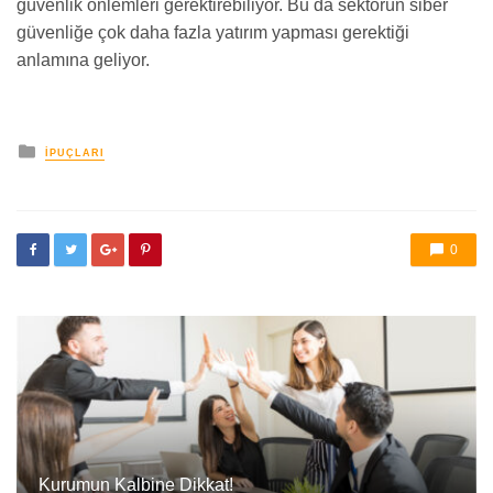
güvenlik önlemleri gerektirebiliyor. Bu da sektörün siber
güvenliğe çok daha fazla yatırım yapması gerektiği
anlamına geliyor.
yayınlanan
İPUÇLARI
0
Kurumun Kalbine Dikkat!