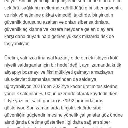
ediyor. Ancak, yeni dijital genişleme sürecinde olan üretim
sektörü, sağlık hizmetlerinde görüldüğü gibi siber güvenlik
ve risk yönetimine dikkat etmediği takdirde, bir şirketin
güvenlik duruşunu azaltan ve onları siber saldırılara,
güvenlik açıklarına ve kazara meydana gelen olaylara
karşı daha duyarlı hale getiren yüksek miktarda risk de
taşıyabiliyor.
Üretim, yalnızca finansal kazanç elde etmek isteyen kötü
niyetli saldırganlar için bir hedef değil, aynı zamanda kritik
altyapıyı bozmayı ve fikri mülkiyeti çalmayı amaçlayan
ulus-devlet düşmanları tarafından da saldırıya
uğrayabiliyor. 2021’den 2022’ye kadar üretim tesislerine
yönelik saldırılar %100’ün üzerinde olarak kaydedilirken,
fidye yazılımı saldırganları ise %92 oranında artış
gösteriyor. Son zamanlarda birçok sektörde siber
güvenliğin güçlendirilmesine yönelik çalışmalar göz önüne
alındığında üretime gösterilen ilgi daha sağlam siber