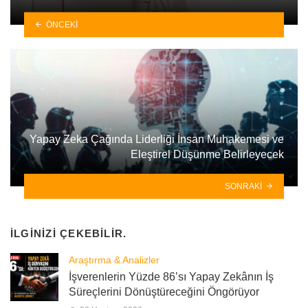
ÖNCEKI
Yapay Zeka Çağında Liderliği İnsan Muhakemesi ve
Eleştirel Düşünme Belirleyecek
SONRAKI
İLGINIZI ÇEKEBILIR.
Araştırma & Analizler
İşverenlerin Yüzde 86’sı Yapay Zekânın İş
Süreçlerini Dönüştüreceğini Öngörüyor