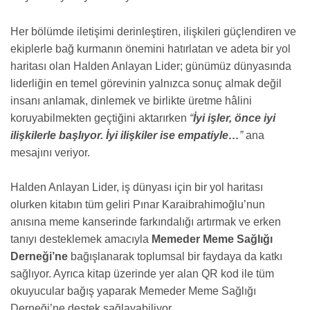
Her bölümde iletişimi derinleştiren, ilişkileri güçlendiren ve
ekiplerle bağ kurmanın önemini hatırlatan ve adeta bir yol
haritası olan Halden Anlayan Lider; günümüz dünyasında
liderliğin en temel görevinin yalnızca sonuç almak değil
insanı anlamak, dinlemek ve birlikte üretme hâlini
koruyabilmekten geçtiğini aktarırken
“
İyi işler, önce iyi
ilişkilerle başlıyor. İyi ilişkiler ise empatiyle…
”
ana
mesajını veriyor.
Halden Anlayan Lider, iş dünyası için bir yol haritası
olurken kitabın tüm geliri Pınar Karaibrahimoğlu’nun
anısına meme kanserinde farkındalığı artırmak ve erken
tanıyı desteklemek amacıyla
Memeder Meme Sağlığı
Derneği’ne
bağışlanarak toplumsal bir faydaya da katkı
sağlıyor. Ayrıca kitap üzerinde yer alan QR kod ile tüm
okuyucular bağış yaparak Memeder Meme Sağlığı
Derneği’ne destek sağlayabiliyor.