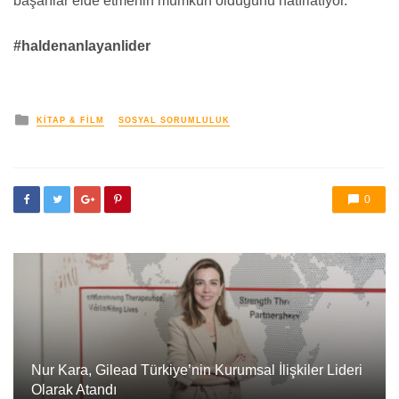
başarılar elde etmenin mümkün olduğunu hatırlatıyor.
#haldenanlayanlider
yayınlanan
KITAP & FILM
SOSYAL SORUMLULUK
0
Nur Kara, Gilead Türkiye’nin Kurumsal İlişkiler Lideri
Olarak Atandı