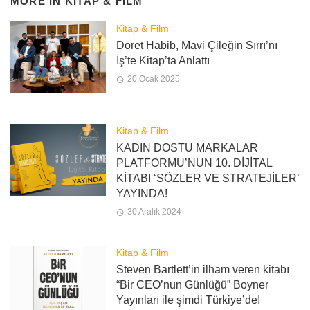
MORE IN
KITAP & FILM
Kitap & Film
Doret Habib, Mavi Çileğin Sırrı’nı
İş’te Kitap’ta Anlattı
20 Ocak 2025
Kitap & Film
KADIN DOSTU MARKALAR
PLATFORMU’NUN 10. DİJİTAL
KİTABI ‘SÖZLER VE STRATEJİLER’
YAYINDA!
30 Aralık 2024
Kitap & Film
Steven Bartlett’in ilham veren kitabı
“Bir CEO’nun Günlüğü” Boyner
Yayınları ile şimdi Türkiye’de!