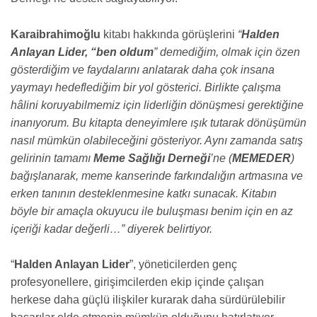
Karaibrahimoğlu
kitabı hakkında görüşlerini
“
Halden
Anlayan Lider, “ben oldum
” demediğim, olmak için özen
gösterdiğim ve faydalarını anlatarak daha çok insana
yaymayı hedeflediğim bir yol gösterici. Birlikte çalışma
hâlini koruyabilmemiz için liderliğin dönüşmesi gerektiğine
inanıyorum. Bu kitapta deneyimlere ışık tutarak dönüşümün
nasıl mümkün olabileceğini gösteriyor. Aynı zamanda satış
gelirinin tamamı
Meme Sağlığı Derneği
’ne (
MEMEDER
)
bağışlanarak, meme kanserinde farkındalığın artmasına ve
erken tanının desteklenmesine katkı sunacak. Kitabın
böyle bir amaçla okuyucu ile buluşması benim için en az
içeriği kadar değerli…” diyerek belirtiyor.
“
Halden Anlayan Lider
”, yöneticilerden genç
profesyonellere, girişimcilerden ekip içinde çalışan
herkese daha güçlü ilişkiler kurarak daha sürdürülebilir