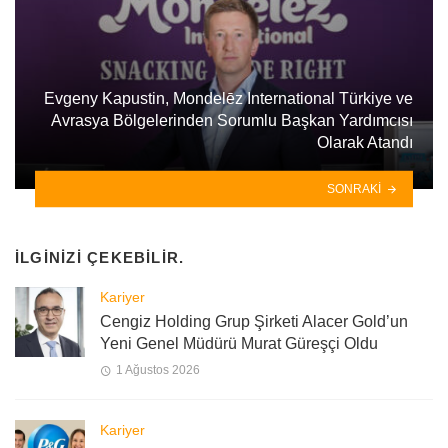
Evgeny Kapustin, Mondelēz International Türkiye ve
Avrasya Bölgelerinden Sorumlu Başkan Yardımcısı
Olarak Atandı
SONRAKI
İLGINIZI ÇEKEBILIR.
Kariyer
Cengiz Holding Grup Şirketi Alacer Gold’un
Yeni Genel Müdürü Murat Güreşçi Oldu
1 Ağustos 2026
Kariyer