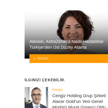
Alexion, AstraZeneca Nadir Hastalıklar
Türkiye’den Üst Düzey Atama
ÖNCEKI
İLGINIZI ÇEKEBILIR.
Kariyer
Cengiz Holding Grup Şirketi
Alacer Gold’un Yeni Genel
Müdürü Murat Güreşçi Oldu