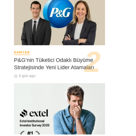
KARIYER
P&G’nin Tüketici Odaklı Büyüme
Stratejisinde Yeni Lider Atamaları
6 gün ago