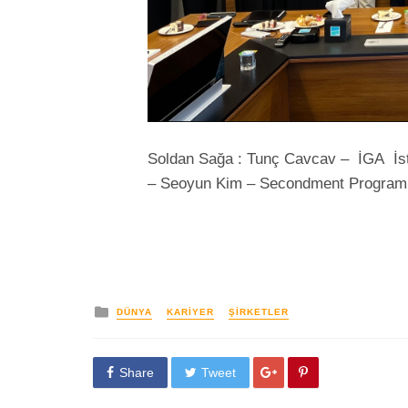
Soldan Sağa : Tunç Cavcav – İGA İst
– Seoyun Kim – Secondment Programı 
yayınlanan
DÜNYA
KARIYER
ŞIRKETLER
Share
Tweet