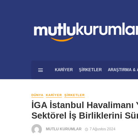
KARIYER
ŞIRKETLER
ARAŞTIRMA & 
DÜNYA
KARIYER
ŞIRKETLER
İGA İstanbul Havalimanı 
Sektörel İş Birliklerini S
MUTLU KURUMLAR
7 Ağustos 2024