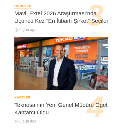
ÖDÜLLER
Mavi, Extel 2026 Araştırması’nda
Üçüncü Kez “En İtibarlı Şirket” Seçildi
6 gün ago
KARIYER
Teknosa’nın Yeni Genel Müdürü Öget
Kantarcı Oldu
6 gün ago