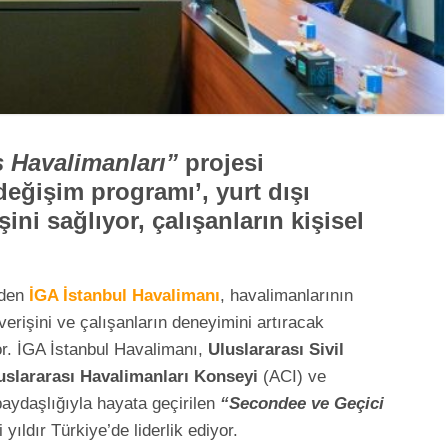
 Havalimanları”
projesi
eğişim programı’, yurt dışı
şini sağlıyor, çalışanların kişisel
nden
İGA İstanbul Havalimanı
, havalimanlarının
verişini ve çalışanların deneyimini artıracak
yor. İGA İstanbul Havalimanı,
Uluslararası Sivil
slararası Havalimanları Konseyi
(ACI) ve
aydaşlığıyla hayata geçirilen
“Secondee ve Geçici
i yıldır Türkiye’de liderlik ediyor.