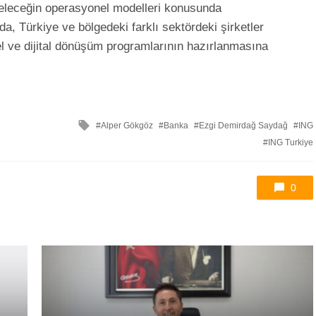
geleceğin operasyonel modelleri konusunda
, Türkiye ve bölgedeki farklı sektördeki şirketler
nel ve dijital dönüşüm programlarının hazırlanmasına
ile
Alper Gökgöz
Banka
Ezgi Demirdağ Saydağ
ING
etkilendi
ING Turkiye
0