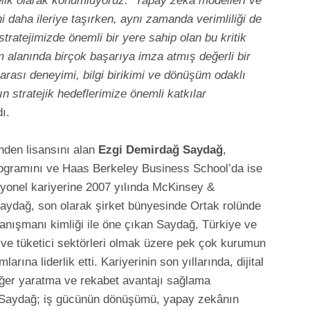
elik olarak konumluyoruz. Yapay zekâ modelleri ve
i daha ileriye taşırken, aynı zamanda verimliliği de
tratejimizde önemli bir yere sahip olan bu kritik
m alanında birçok başarıya imza atmış değerli bir
rası deneyimi, bilgi birikimi ve dönüşüm odaklı
 stratejik hedeflerimize önemli katkılar
dı.
nden lisansını alan
Ezgi Demirdağ Saydağ
,
gramını ve Haas Berkeley Business School’da ise
yonel kariyerine 2007 yılında McKinsey &
aydağ, son olarak şirket bünyesinde Ortak rolünde
danışmanı kimliği ile öne çıkan Saydağ, Türkiye ve
 ve tüketici sektörleri olmak üzere pek çok kurumun
rına liderlik etti. Kariyerinin son yıllarında, dijital
eğer yaratma ve rekabet avantajı sağlama
n Saydağ; iş gücünün dönüşümü, yapay zekânın