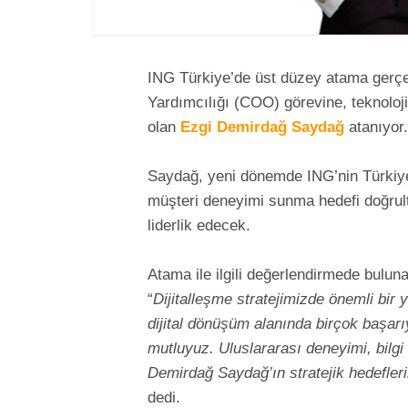
ING Türkiye’de üst düzey atama gerç
Yardımcılığı (COO) görevine, teknoloj
olan
Ezgi Demirdağ Saydağ
atanıyor.
Saydağ, yeni dönemde ING’nin Türkiye’
müşteri deneyimi sunma hedefi doğru
liderlik edecek.
Atama ile ilgili değerlendirmede bulun
“
Dijitalleşme stratejimizde önemli bir 
dijital dönüşüm alanında birçok başar
mutluyuz. Uluslararası deneyimi, bilgi
Demirdağ Saydağ’ın stratejik hedefler
dedi.