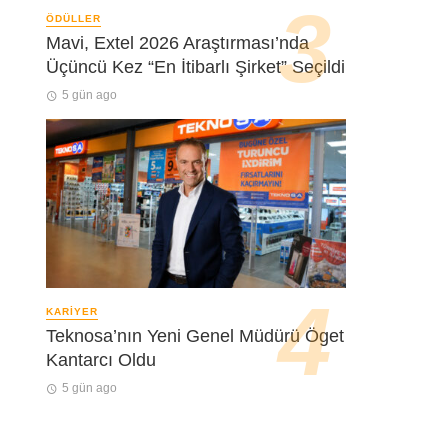
ÖDÜLLER
Mavi, Extel 2026 Araştırması’nda
Üçüncü Kez “En İtibarlı Şirket” Seçildi
5 gün ago
KARIYER
Teknosa’nın Yeni Genel Müdürü Öget
Kantarcı Oldu
5 gün ago