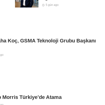
5 gün ago
aha Koç, GSMA Teknoloji Grubu Başkanı
ago
p Morris Türkiye’de Atama
ago