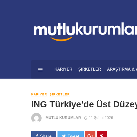
KARIYER
ŞIRKETLER
ARAŞTIRMA & 
KARIYER
ŞIRKETLER
ING Türkiye’de Üst Düze
MUTLU KURUMLAR
11 Şubat 2026
Share
Tweet