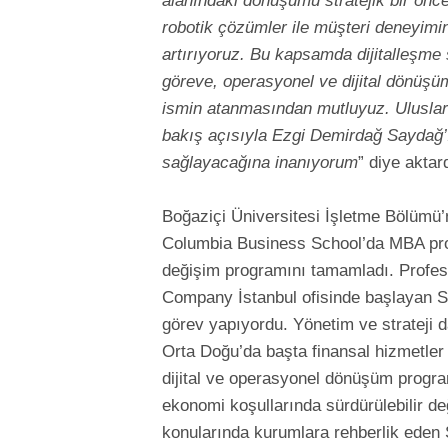
alanındaki dönüşümü stratejik bir önc
robotik çözümler ile müşteri deneyimin
artırıyoruz. Bu kapsamda dijitalleşme s
göreve, operasyonel ve dijital dönüşü
ismin atanmasından mutluyuz. Uluslara
bakış açısıyla Ezgi Demirdağ Saydağ’ın
sağlayacağına inanıyorum
” diye aktar
Boğaziçi Üniversitesi İşletme Bölümü’
Columbia Business School’da MBA pro
değişim programını tamamladı. Profes
Company İstanbul ofisinde başlayan S
görev yapıyordu. Yönetim ve strateji 
Orta Doğu’da başta finansal hizmetler
dijital ve operasyonel dönüşüm programla
ekonomi koşullarında sürdürülebilir d
konularında kurumlara rehberlik ede