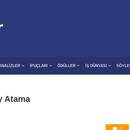
ANALIZLER
İPUÇLARI
ÖDÜLLER
İŞ DÜNYASI
SÖYLE
y Atama
0