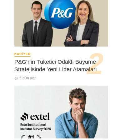
KARIYER
P&G’nin Tüketici Odaklı Büyüme
Stratejisinde Yeni Lider Atamaları
5 gün ago