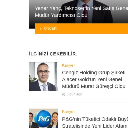
Yener Yanç, Teknoser’in Yeni Satış Gene
Müdür Yardımcısı Oldu
ÖNCEKI
İLGINIZI ÇEKEBILIR.
Kariyer
Cengiz Holding Grup Şirketi
Alacer Gold’un Yeni Genel
Müdürü Murat Güreşçi Oldu
5 gün ago
Kariyer
P&G’nin Tüketici Odaklı Bü
Stratejisinde Yeni Lider Atam