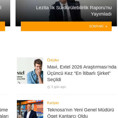
l
Lezita İlk Sürdürülebilirlik Raporu’nu
Yayımladı
SONRAKI
Ödüller
Mavi, Extel 2026 Araştırması’nda
Üçüncü Kez “En İtibarlı Şirket”
Seçildi
5 gün ago
Kariyer
yüme
Teknosa’nın Yeni Genel Müdürü
aları
Öget Kantarcı Oldu