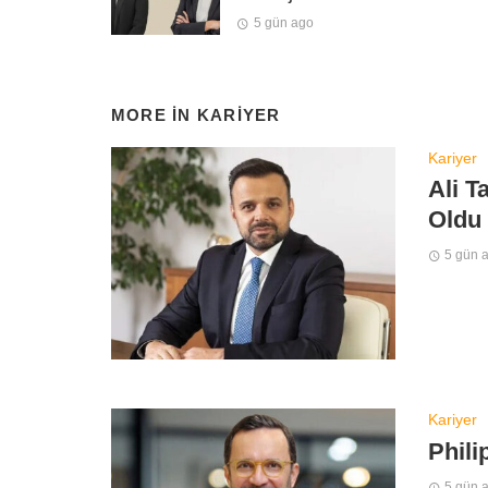
5 gün ago
MORE IN
KARIYER
Kariyer
Ali T
Oldu
5 gün 
Kariyer
Phili
5 gün 