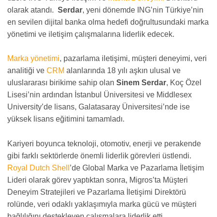
olarak atandı.
Serdar
, yeni dönemde ING’nin Türkiye’nin
en sevilen dijital banka olma hedefi doğrultusundaki marka
yönetimi ve iletişim çalışmalarına liderlik edecek.
Marka yönetimi
, pazarlama iletişimi, müşteri deneyimi, veri
analitiği ve
CRM
alanlarında 18 yılı aşkın ulusal ve
uluslararası birikime sahip olan
Sinem Serdar
, Koç Özel
Lisesi’nin ardından İstanbul Üniversitesi ve Middlesex
University’de lisans, Galatasaray Üniversitesi’nde ise
yüksek lisans eğitimini tamamladı.
Kariyeri boyunca teknoloji, otomotiv, enerji ve perakende
gibi farklı sektörlerde önemli liderlik görevleri üstlendi.
Royal Dutch Shell
’de Global Marka ve Pazarlama İletişim
Lideri olarak görev yaptıktan sonra, Migros’ta Müşteri
Deneyim Stratejileri ve Pazarlama İletişimi Direktörü
rolünde, veri odaklı yaklaşımıyla marka gücü ve müşteri
bağlılığını destekleyen çalışmalara liderlik etti.