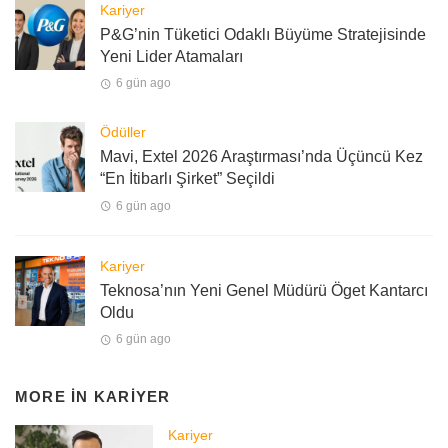
Kariyer
P&G’nin Tüketici Odaklı Büyüme Stratejisinde
Yeni Lider Atamaları
6 gün ago
Ödüller
Mavi, Extel 2026 Araştırması’nda Üçüncü Kez
“En İtibarlı Şirket” Seçildi
6 gün ago
Kariyer
Teknosa’nın Yeni Genel Müdürü Öget Kantarcı
Oldu
6 gün ago
MORE IN
KARIYER
Kariyer