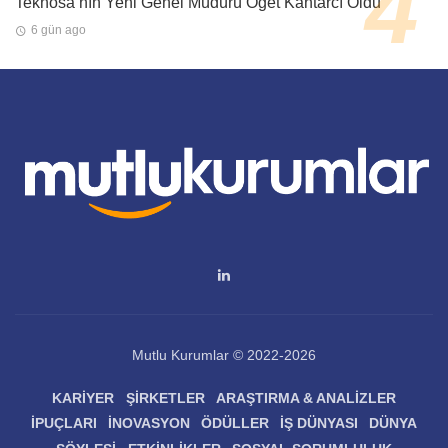
Teknosa’nın Yeni Genel Müdürü Öget Kantarcı Oldu
6 gün ago
Mutlu Kurumlar © 2022-2026
KARIYER
ŞIRKETLER
ARAŞTIRMA & ANALIZLER
İPUÇLARI
İNOVASYON
ÖDÜLLER
İŞ DÜNYASI
DÜNYA