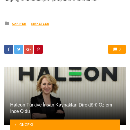
yayınlanan
KARIYER
ŞIRKETLER
0
Haleon Türkiye İnsan Kaynakları Direktörü Özlem
İnce Oldu
ÖNCEKI