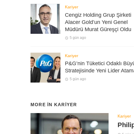
Kariyer
Cengiz Holding Grup Şirketi
Alacer Gold’un Yeni Genel
Müdürü Murat Güreşçi Oldu
5 gün ago
Kariyer
P&G’nin Tüketici Odaklı Bü
Stratejisinde Yeni Lider Atam
5 gün ago
MORE IN
KARIYER
Kariyer
Phili