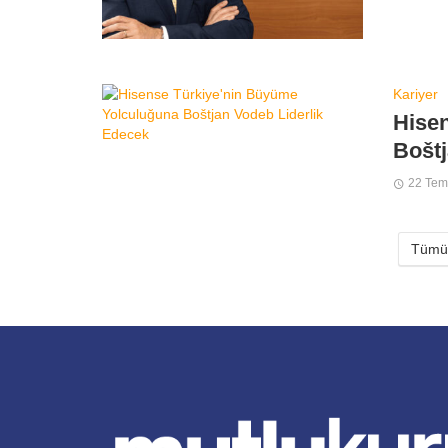
Kariyer
Hise
Boštj
22 Te
Tümün