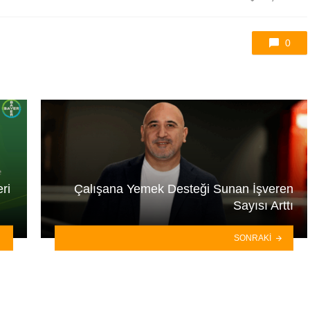
etkilendi
0
ri
Çalışana Yemek Desteği Sunan İşveren
Sayısı Arttı
SONRAKI