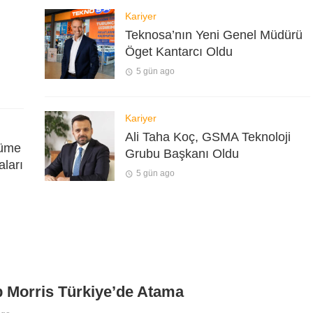
Kariyer
Teknosa’nın Yeni Genel Müdürü
Öget Kantarcı Oldu
5 gün ago
Kariyer
Ali Taha Koç, GSMA Teknoloji
yüme
Grubu Başkanı Oldu
aları
5 gün ago
p Morris Türkiye’de Atama