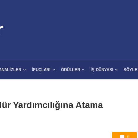
ANALIZLER
İPUÇLARI
ÖDÜLLER
İŞ DÜNYASI
SÖYLE
dür Yardımcılığına Atama
0