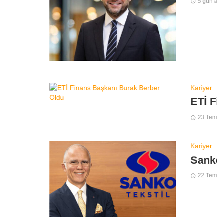
5 gün 
Kariyer
ETİ F
23 Te
Kariyer
Sanko
22 Te