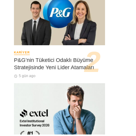
KARIYER
P&G’nin Tüketici Odaklı Büyüme
Stratejisinde Yeni Lider Atamaları
5 gün ago