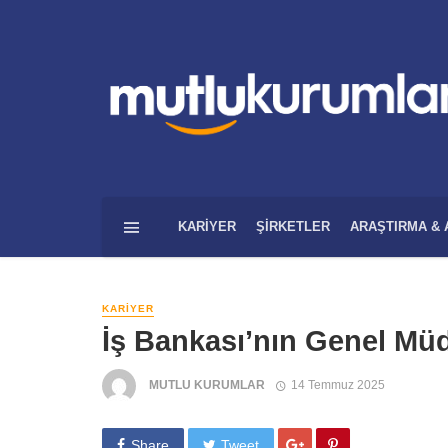
KARIYER
ŞIRKETLER
ARAŞTIRMA & 
KARIYER
İş Bankası’nın Genel Mü
MUTLU KURUMLAR
14 Temmuz 2025
Share
Tweet