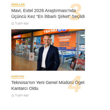
ÖDÜLLER
Mavi, Extel 2026 Araştırması’nda
Üçüncü Kez “En İtibarlı Şirket” Seçildi
5 gün ago
KARIYER
Teknosa’nın Yeni Genel Müdürü Öget
Kantarcı Oldu
5 gün ago