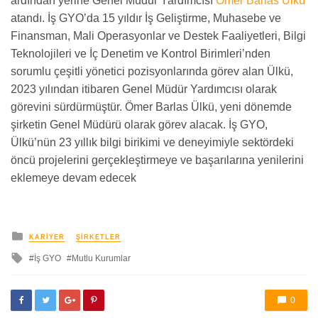
ardından yerine Genel Müdür Yardımcısı
Ömer Barlas Ülkü
atandı. İş GYO’da 15 yıldır İş Geliştirme, Muhasebe ve
Finansman, Mali Operasyonlar ve Destek Faaliyetleri, Bilgi
Teknolojileri ve İç Denetim ve Kontrol Birimleri’nden
sorumlu çeşitli yönetici pozisyonlarında görev alan Ülkü,
2023 yılından itibaren Genel Müdür Yardımcısı olarak
görevini sürdürmüştür. Ömer Barlas Ülkü, yeni dönemde
şirketin Genel Müdürü olarak görev alacak. İş GYO,
Ülkü’nün 23 yıllık bilgi birikimi ve deneyimiyle sektördeki
öncü projelerini gerçekleştirmeye ve başarılarına yenilerini
eklemeye devam edecek
yayınlanan
KARIYER
ŞIRKETLER
ile
İş GYO
Mutlu Kurumlar
etkilendi
0