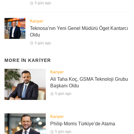
5 gün ago
Kariyer
Teknosa’nın Yeni Genel Müdürü Öget Kantarcı
Oldu
5 gün ago
MORE IN
KARIYER
Kariyer
Ali Taha Koç, GSMA Teknoloji Grubu
Başkanı Oldu
5 gün ago
Kariyer
Philip Morris Türkiye’de Atama
5 gün ago