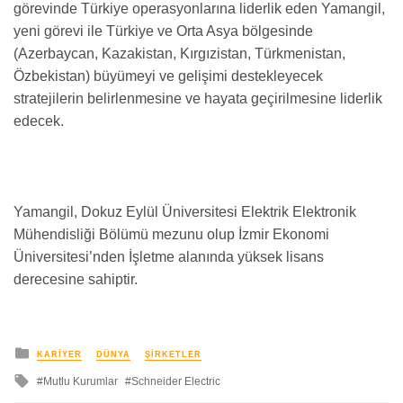
görevinde Türkiye operasyonlarına liderlik eden Yamangil,
yeni görevi ile Türkiye ve Orta Asya bölgesinde
(Azerbaycan, Kazakistan, Kırgızistan, Türkmenistan,
Özbekistan) büyümeyi ve gelişimi destekleyecek
stratejilerin belirlenmesine ve hayata geçirilmesine liderlik
edecek.
Yamangil, Dokuz Eylül Üniversitesi Elektrik Elektronik
Mühendisliği Bölümü mezunu olup İzmir Ekonomi
Üniversitesi’nden İşletme alanında yüksek lisans
derecesine sahiptir.
yayınlanan
KARIYER
DÜNYA
ŞIRKETLER
ile
Mutlu Kurumlar
Schneider Electric
etkilendi