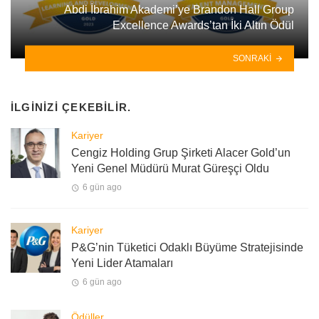
Abdi İbrahim Akademi’ye Brandon Hall Group
Excellence Awards’tan İki Altın Ödül
SONRAKI
İLGINIZI ÇEKEBILIR.
Kariyer
Cengiz Holding Grup Şirketi Alacer Gold’un
Yeni Genel Müdürü Murat Güreşçi Oldu
6 gün ago
Kariyer
P&G’nin Tüketici Odaklı Büyüme Stratejisinde
Yeni Lider Atamaları
6 gün ago
Ödüller