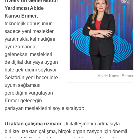
ITServ’ün Genel Müdür
Yardımcısı Abide
Kansu Erimer
,
teknolojik dönüşümün
sadece yeni meslekler
yaratmakla kalmadığını
aynı zamanda
geleneksel meslekleri
de dijital dünyaya uygun
hale getirdiğini söylüyor.
Abide Kansu Erimer
Sektörün yeni becerilere
uyum sağlaması
gerektiğini vurgulayan
Erimer geleceğin
parlayan mesleklerini şöyle sıralıyor:
Uzaktan çalışma uzman
ı: Dijitalleşmenin artmasıyla
birlikte uzaktan çalışma, birçok organizasyon için önemli