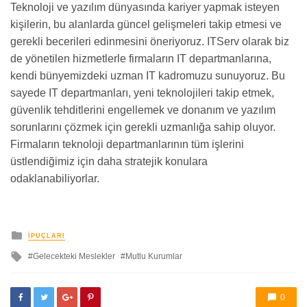
Teknoloji ve yazılım dünyasında kariyer yapmak isteyen
kişilerin, bu alanlarda güncel gelişmeleri takip etmesi ve
gerekli becerileri edinmesini öneriyoruz. ITServ olarak biz
de yönetilen hizmetlerle firmaların IT departmanlarına,
kendi bünyemizdeki uzman IT kadromuzu sunuyoruz. Bu
sayede IT departmanları, yeni teknolojileri takip etmek,
güvenlik tehditlerini engellemek ve donanım ve yazılım
sorunlarını çözmek için gerekli uzmanlığa sahip oluyor.
Firmaların teknoloji departmanlarının tüm işlerini
üstlendiğimiz için daha stratejik konulara
odaklanabiliyorlar.
yayınlanan
İPUÇLARI
ile
Gelecekteki Meslekler
Mutlu Kurumlar
etkilendi
0