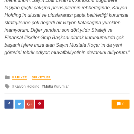
memnunum. Sayın Lütfi Elvan’ın, kendisini bugünlere
taşıyan güçlü çalışma prensiplerinin rehberliğinde, Kalyon
Holding’in ulusal ve uluslararası çapta belirlediği kurumsal
stratejilerine çok değerli bir vizyon katacağına yürekten
inanıyorum. Diğer yandan; son dört yıldır Strateji ve
Finansal İlişkiler Grup Başkanı olarak kurumumuzda çok
başarılı işlere imza atan Sayın Mustafa Koçar’ın da yeni
görevini tebrik ediyor; muvaffakiyetinin devamını diliyorum.”
yayınlanan
KARIYER
ŞIRKETLER
ile
Kalyon Holding
Mutlu Kurumlar
etkilendi
0