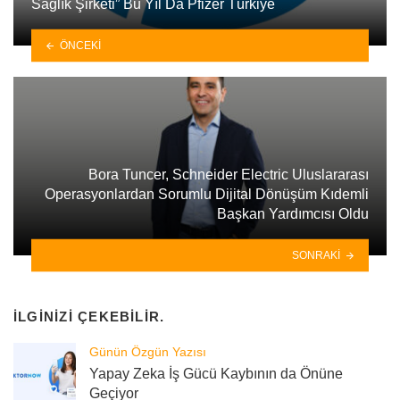
Sağlık Şirketi” Bu Yıl Da Pfizer Türkiye
ÖNCEKI
Bora Tuncer, Schneider Electric Uluslararası
Operasyonlardan Sorumlu Dijital Dönüşüm Kıdemli
Başkan Yardımcısı Oldu
SONRAKI
İLGINIZI ÇEKEBILIR.
Günün Özgün Yazısı
Yapay Zeka İş Gücü Kaybının da Önüne
Geçiyor