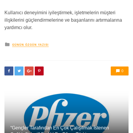
Kullanıcı deneyimini iyileştirmek, işletmelerin müşteri
ilişkilerini güçlendirmelerine ve başarılarını artırmalarına
yardımcı olur.
yayınlanan
GÜNÜN ÖZGÜN YAZISI
0
“Gençler Tarafından En Çok Çalışılmak İstenen