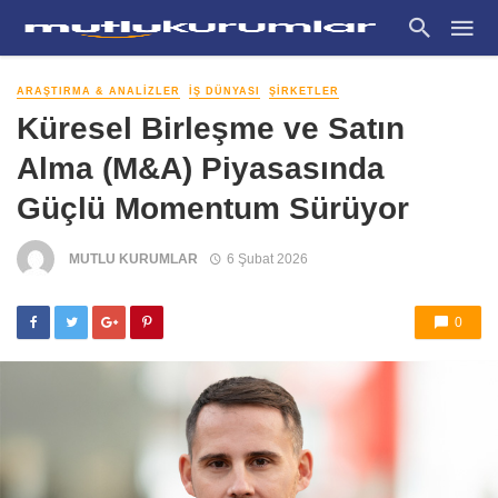
ARAŞTIRMA & ANALIZLER
İŞ DÜNYASI
ŞIRKETLER
Küresel Birleşme ve Satın
Alma (M&A) Piyasasında
Güçlü Momentum Sürüyor
MUTLU KURUMLAR
6 Şubat 2026
0