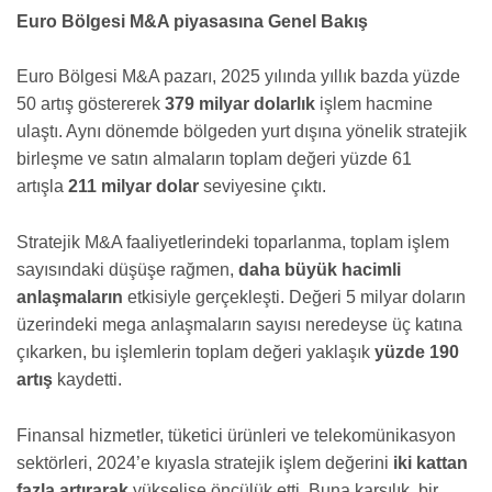
Euro Bölgesi M&A piyasasına Genel Bakış
Euro Bölgesi M&A pazarı, 2025 yılında yıllık bazda yüzde
50 artış göstererek
379 milyar dolarlık
işlem hacmine
ulaştı. Aynı dönemde bölgeden yurt dışına yönelik stratejik
birleşme ve satın almaların toplam değeri yüzde 61
artışla
211 milyar dolar
seviyesine çıktı.
Stratejik M&A faaliyetlerindeki toparlanma, toplam işlem
sayısındaki düşüşe rağmen,
daha büyük hacimli
anlaşmaların
etkisiyle gerçekleşti. Değeri 5 milyar doların
üzerindeki mega anlaşmaların sayısı neredeyse üç katına
çıkarken, bu işlemlerin toplam değeri yaklaşık
yüzde 190
artış
kaydetti.
Finansal hizmetler, tüketici ürünleri ve telekomünikasyon
sektörleri, 2024’e kıyasla stratejik işlem değerini
iki kattan
fazla artırarak
yükselişe öncülük etti. Buna karşılık, bir