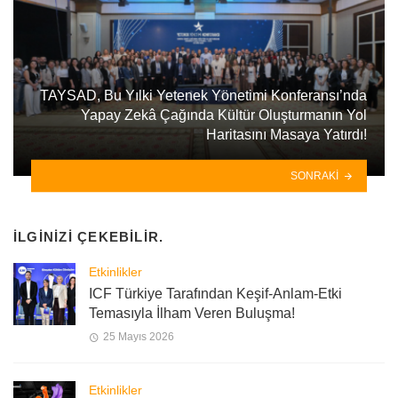
TAYSAD, Bu Yılki Yetenek Yönetimi Konferansı’nda
Yapay Zekâ Çağında Kültür Oluşturmanın Yol
Haritasını Masaya Yatırdı!
SONRAKI
İLGINIZI ÇEKEBILIR.
Etkinlikler
ICF Türkiye Tarafından Keşif-Anlam-Etki
Temasıyla İlham Veren Buluşma!
25 Mayıs 2026
Etkinlikler