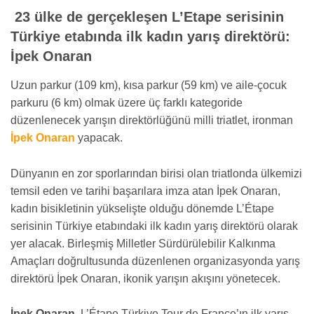
23 ülke de gerçekleşen L’Etape serisinin
Türkiye etabında ilk kadın yarış direktörü:
İpek Onaran
Uzun parkur (109 km), kısa parkur (59 km) ve aile-çocuk
parkuru (6 km) olmak üzere üç farklı kategoride
düzenlenecek yarışın direktörlüğünü milli triatlet, ironman
İpek Onaran
yapacak.
Dünyanın en zor sporlarından birisi olan triatlonda ülkemizi
temsil eden ve tarihi başarılara imza atan İpek Onaran,
kadın bisikletinin yükselişte olduğu dönemde L’Étape
serisinin Türkiye etabındaki ilk kadın yarış direktörü olarak
yer alacak. Birleşmiş Milletler Sürdürülebilir Kalkınma
Amaçları doğrultusunda düzenlenen organizasyonda yarış
direktörü İpek Onaran, ikonik yarışın akışını yönetecek.
İpek Onaran
, L’Étape Türkiye Tour de France’ın ilk yarış