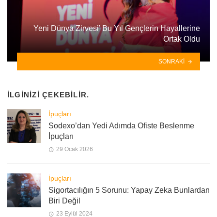
Yeni Dünya Zirvesi’ Bu Yıl Gençlerin Hayallerine
Ortak Oldu
SONRAKI
İLGINIZI ÇEKEBILIR.
İpuçları
Sodexo’dan Yedi Adımda Ofiste Beslenme
İpuçları
29 Ocak 2026
İpuçları
Sigortacılığın 5 Sorunu: Yapay Zeka Bunlardan
Biri Değil
23 Eylül 2024