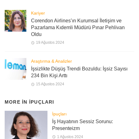
Kariyer
Corendon Airlines’ın Kurumsal İletişim ve
Pazarlama Kıdemli Müdürü Pınar Pehlivan
Oldu
19 Ağustos 2024
Araştırma & Analizler
İşsizlikte Düşüş Trendi Bozuldu: İşsiz Sayısı
234 Bin Kişi Arttı
15 Ağustos 2024
MORE IN
İPUÇLARI
İpuçları
İş Hayatının Sessiz Sorunu:
Presenteizm
1 Ağustos 2024