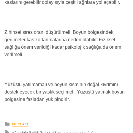
kaslarını gerebilir dolayısıyla çeşitli ağrılara yol açabilir.
Zihinsel stres oranı düşürülmeli. Boyun bölgesindeki
gerilmeler kas zorlanmalarına neden olabilir. Fiziksel
sağlığa önem verildiği kadar psikolojik sağlığa da önem
verilmeli.
Yüzüstü yatılmamalı ve boyun kısmının doğal kıvrımını
destekleyecek bir yastık seçilmeli. Yüzüstü yatmak boyun
bölgesine fazladan yük bindirir.
yayınlanan
İPUÇLARI
ile
Anadolu Sağlık Grubu
Boyun ve omurga sağlığı