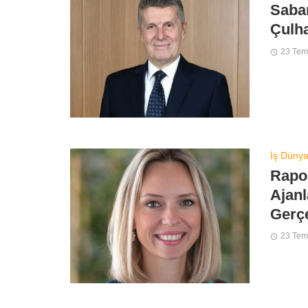
Saba
Çulha
23 Te
İş Dünya
Rapor
Ajanl
Gerçe
23 Te