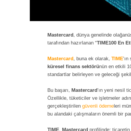
Mastercard
, dünya genelinde olağanüs
tarafından hazırlanan “
TIME100 En Etk
Mastercard
, buna ek olarak,
TIME
’ın
küresel finans sektörü
nün en etkili 1
standartlar belirleyen ve geleceği şeki
Bu başarı,
Mastercard
’ın yeni nesil t
Özellikle, tüketiciler ve işletmeler adı
gerçekleştirilen
güvenli ödeme
leri mü
bu alandaki çalışmaların önemli bir pa
TIME
,
Mastercard
profilinde; ticareti