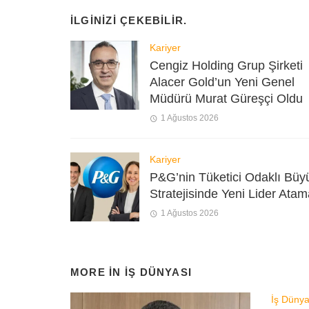
İLGINIZI ÇEKEBILIR.
Kariyer
Cengiz Holding Grup Şirketi
Alacer Gold’un Yeni Genel
Müdürü Murat Güreşçi Oldu
1 Ağustos 2026
Kariyer
P&G’nin Tüketici Odaklı Bü
Stratejisinde Yeni Lider Atam
1 Ağustos 2026
MORE IN
İŞ DÜNYASI
İş Dünya