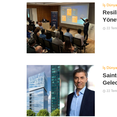
İş Dünya
Resil
Yönet
22 Te
İş Dünya
Saint
Gelec
22 Te