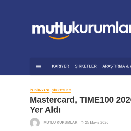
KARIYER
ŞIRKETLER
ARAŞTIRMA & 
İŞ DÜNYASI
ŞIRKETLER
Mastercard, TIME100 2026 
Yer Aldı
MUTLU KURUMLAR
25 Mayıs 2026