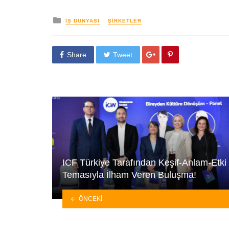
yayınlanan
İŞ DÜNYASI
ŞIRKETLER
Share
Tweet
ICF Türkiye Tarafından Keşif-Anlam-Etki
Temasıyla İlham Veren Buluşma!
ÖNCEKI