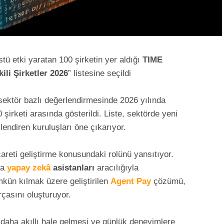
tü etki yaratan 100 şirketin yer aldığı
TIME
ili Şirketler 2026
” listesine seçildi
 sektör bazlı değerlendirmesinde 2026 yılında
0 şirketi arasında gösterildi. Liste, sektörde yeni
llendiren kuruluşları öne çıkarıyor.
icareti geliştirme konusundaki rolünü yansıtıyor.
na
yapay zekâ
asistanları
aracılığıyla
mkün kılmak üzere geliştirilen
Agent Pay
çözümü,
rçasını oluşturuyor.
n daha akıllı hale gelmesi ve günlük deneyimlere