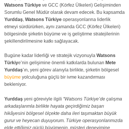
Watsons Türkiye
ve GCC (Körfez Ülkeleri) Gelişiminden
Sorumlu Genel Müdür olarak devam edecek. Bu kapsamda
Yurddaş
,
Watsons Türkiye
operasyonlarına liderlik
etmeyi sürdürürken, aynı zamanda GCC (Körfez Ülkeleri)
bölgesinde şirketin büyüme ve iş geliştirme stratejilerinin
şekillendirilmesine katkı sağlayacak.
Bugüne kadar liderliği ve stratejik vizyonuyla
Watsons
Türkiy
e’nin gelişimine önemli katkılarda bulunan
Mete
Yurddaş
’ın, yeni görev alanıyla birlikte, şirketin bölgesel
büyüme
yolculuğuna güçlü bir ivme kazandırması
bekleniyor.
Yurddaş
yeni göreviyle ilgili
“Watsons Türkiye’de çalışma
arkadaşlarımla birlikte hayata geçirdiğimiz başarı
hikâyesini bölgesel ölçekte daha ileri taşımaktan büyük
gurur ve heyecan duyuyorum. Türkiye operasyonlarımızda
elde ettiğimiz güçlü büyümenin, müşteri deneyimine