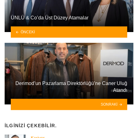
ÜNLÜ & Co’da Üst Düzey Atamalar
ÖNCEKI
Derimod’un Pazarlama Direktörlüğü’ne Caner Uluğ
Atandı
SONRAKI
İLGINIZI ÇEKEBILIR.
Kariyer