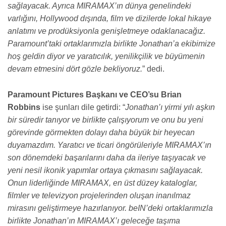
sağlayacak. Ayrıca MIRAMAX’ın dünya genelindeki
varlığını, Hollywood dışında, film ve dizilerde lokal hikaye
anlatımı ve prodüksiyonla genişletmeye odaklanacağız.
Paramount’taki ortaklarımızla birlikte Jonathan’a ekibimize
hoş geldin diyor ve yaratıcılık, yenilikçilik ve büyümenin
devam etmesini dört gözle bekliyoruz.
” dedi.
Paramount Pictures Başkanı ve CEO’su Brian
Robbins
ise şunları dile getirdi: “
Jonathan’ı yirmi yılı aşkın
bir süredir tanıyor ve birlikte çalışıyorum ve onu bu yeni
görevinde görmekten dolayı daha büyük bir heyecan
duyamazdım. Yaratıcı ve ticari öngörüleriyle MIRAMAX’ın
son dönemdeki başarılarını daha da ileriye taşıyacak ve
yeni nesil ikonik yapımlar ortaya çıkmasını sağlayacak.
Onun liderliğinde MIRAMAX, en üst düzey kataloglar,
filmler ve televizyon projelerinden oluşan inanılmaz
mirasını geliştirmeye hazırlanıyor. beIN’deki ortaklarımızla
birlikte Jonathan’ın MIRAMAX’ı geleceğe taşıma