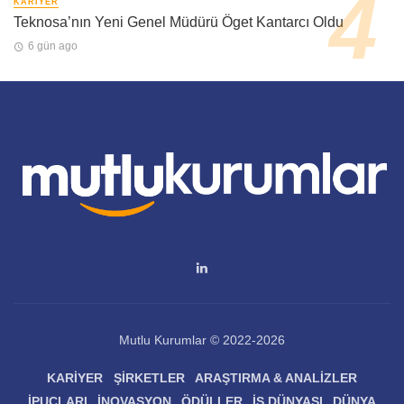
KARIYER
Teknosa’nın Yeni Genel Müdürü Öget Kantarcı Oldu
6 gün ago
Mutlu Kurumlar © 2022-2026
KARIYER
ŞIRKETLER
ARAŞTIRMA & ANALIZLER
İPUÇLARI
İNOVASYON
ÖDÜLLER
İŞ DÜNYASI
DÜNYA