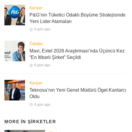
Kariyer
P&G’nin Tüketici Odaklı Büyüme Stratejisinde
Yeni Lider Atamaları
6 gün ago
Ödüller
Mavi, Extel 2026 Araştırması’nda Üçüncü Kez
“En İtibarlı Şirket” Seçildi
6 gün ago
Kariyer
Teknosa’nın Yeni Genel Müdürü Öget Kantarcı
Oldu
6 gün ago
MORE IN
ŞIRKETLER