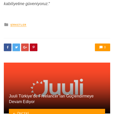
kabiliyetine güveniyoruz.
“
yayınlanan
ŞIRKETLER
0
Juuli Türkiye’de Freelancer’ları Güçlendirmeye
Devam Ediyor
ÖNCEKI