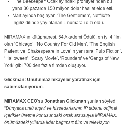
‘The Beekeeper’ Ocak ayındaki prömiyerinden bu
yana 30 pazarda 150 milyon dolar hasılat elde etti.
Mart ayında başlayan ‘The Gentlemen’, Netflix’te
İngiliz dilinde yayınlanan 1 numaralı dizi oldu.
MIRAMAX’ın kütüphanesi, 64 Akademi Ödülü, en iyi 4 film
olan ‘Chicago’, ‘No Country For Old Men’, ‘The English
Patient’ ve ‘Shakespeare in Love’ın yanı sıra ‘Pulp Fiction’,
‘Halloween’, ‘Scary Movie’, ‘Rounders’ ve ‘Gangs of New
York’ gibi 700’den fazla filmden oluşuyor.
Glickman: Unutulmaz hikayeler yaratmak için
sabırsızlanıyorum.
MIRAMAX CEO’su Jonathan Glickman
şunları söyledi:
“
Dünyaca ünlü arşivi ve hissedarlarının IP tabanlı orijinal
içerikler üretme konusundaki ortak arzusuyla MIRAMAX,
önümüzdeki yıllarda lider bağımsız film ve televizyon