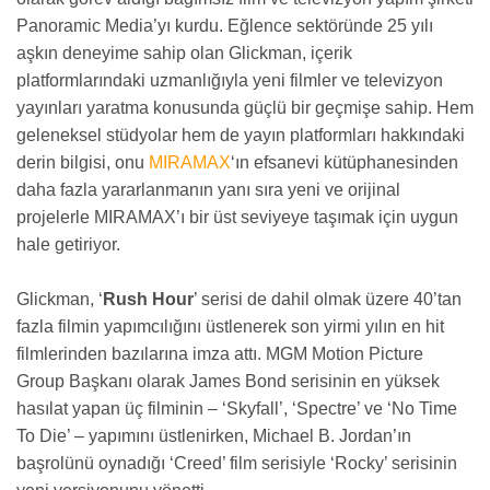
Panoramic Media’yı kurdu. Eğlence sektöründe 25 yılı
aşkın deneyime sahip olan Glickman, içerik
platformlarındaki uzmanlığıyla yeni filmler ve televizyon
yayınları yaratma konusunda güçlü bir geçmişe sahip. Hem
geleneksel stüdyolar hem de yayın platformları hakkındaki
derin bilgisi, onu
MIRAMAX
‘ın efsanevi kütüphanesinden
daha fazla yararlanmanın yanı sıra yeni ve orijinal
projelerle MIRAMAX’ı bir üst seviyeye taşımak için uygun
hale getiriyor.
Glickman, ‘
Rush Hour
’ serisi de dahil olmak üzere 40’tan
fazla filmin yapımcılığını üstlenerek son yirmi yılın en hit
filmlerinden bazılarına imza attı. MGM Motion Picture
Group Başkanı olarak James Bond serisinin en yüksek
hasılat yapan üç filminin – ‘Skyfall’, ‘Spectre’ ve ‘No Time
To Die’ – yapımını üstlenirken, Michael B. Jordan’ın
başrolünü oynadığı ‘Creed’ film serisiyle ‘Rocky’ serisinin