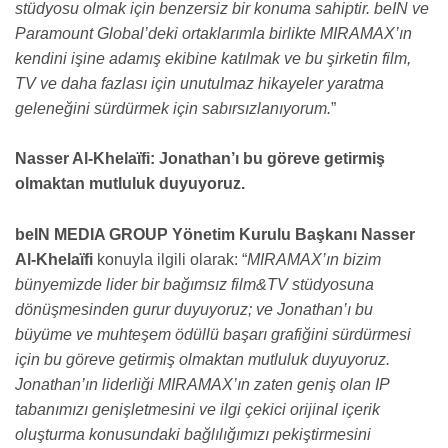
stüdyosu olmak için benzersiz bir konuma sahiptir. beIN ve
Paramount Global’deki ortaklarımla birlikte MIRAMAX’ın
kendini işine adamış ekibine katılmak ve bu şirketin film,
TV ve daha fazlası için unutulmaz hikayeler yaratma
geleneğini sürdürmek için sabırsızlanıyorum.
”
Nasser Al-Khelaïfi: Jonathan’ı bu göreve getirmiş
olmaktan mutluluk duyuyoruz.
beIN MEDIA GROUP Yönetim Kurulu Başkanı Nasser
Al-Khelaïfi
konuyla ilgili olarak: “
MIRAMAX’ın bizim
bünyemizde lider bir bağımsız film&TV stüdyosuna
dönüşmesinden gurur duyuyoruz; ve Jonathan’ı bu
büyüme ve muhteşem ödüllü başarı grafiğini sürdürmesi
için bu göreve getirmiş olmaktan mutluluk duyuyoruz.
Jonathan’ın liderliği MIRAMAX’ın zaten geniş olan IP
tabanımızı genişletmesini ve ilgi çekici orijinal içerik
oluşturma konusundaki bağlılığımızı pekiştirmesini