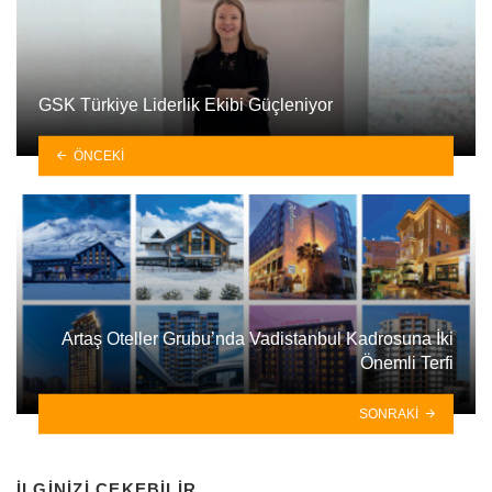
GSK Türkiye Liderlik Ekibi Güçleniyor
ÖNCEKI
Artaş Oteller Grubu’nda Vadistanbul Kadrosuna İki
Önemli Terfi
SONRAKI
İLGINIZI ÇEKEBILIR.