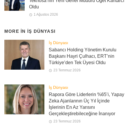
Teknosa’nın Yeni Genel Müdürü Öget Kantarcı
Oldu
1 Ağustos 2026
MORE IN
İŞ DÜNYASI
İş Dünyası
Sabancı Holding Yönetim Kurulu
Başkanı Hayri Çulhacı, ERT’nin
Türkiye’den Tek Üyesi Oldu
23 Temmuz 2026
İş Dünyası
Rapora Göre Liderlerin %65’i, Yapay
Zeka Ajanlarının Üç Yıl İçinde
İşlerinin En Az Yarısını
Gerçekleştirebileceğine İnanıyor
23 Temmuz 2026