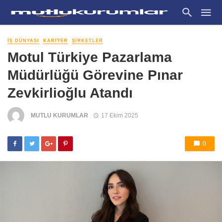
İŞ DÜNYASI
KARIYER
ŞIRKETLER
Motul Türkiye Pazarlama
Müdürlüğü Görevine Pınar
Zevkirlioğlu Atandı
MUTLU KURUMLAR
17 Ekim 2025
0