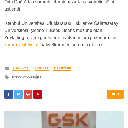
Orta Doğu’dan sorumlu olarak pazarlama yöneticiliğini
üstlendi.
İstanbul Üniversitesi Uluslararası İlişkiler ve Galatasaray
Üniversitesi İşletme Yüksek Lisans mezunu olan
Zevkirlioğlu, yeni görevinde markanın tüm pazarlama ve
kurumsal iletişim
faaliyetlerinden sorumlu olacak.
yayınlanan
İŞ DÜNYASI
KARIYER
ŞIRKETLER
ile
Pınar Zevkirlioğlu
etkilendi
0