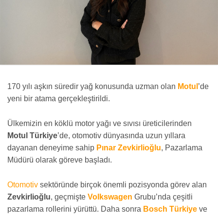
170 yılı aşkın süredir yağ konusunda uzman olan
Motul
’de
yeni bir atama gerçekleştirildi.
Ülkemizin en köklü motor yağı ve sıvısı üreticilerinden
Motul Türkiye
’de, otomotiv dünyasında uzun yıllara
dayanan deneyime sahip
Pınar Zevkirlioğlu
, Pazarlama
Müdürü olarak göreve başladı.
Otomotiv
sektöründe birçok önemli pozisyonda görev alan
Zevkirlioğlu
, geçmişte
Volkswagen
Grubu’nda çeşitli
pazarlama rollerini yürüttü. Daha sonra
Bosch Türkiye
ve