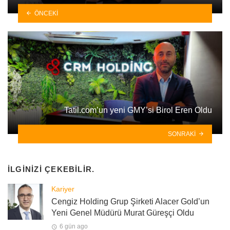
ÖNCEKI
Tatil.com’un yeni GMY’si Birol Eren Oldu
SONRAKI
İLGINIZI ÇEKEBILIR.
Kariyer
Cengiz Holding Grup Şirketi Alacer Gold’un
Yeni Genel Müdürü Murat Güreşçi Oldu
6 gün ago