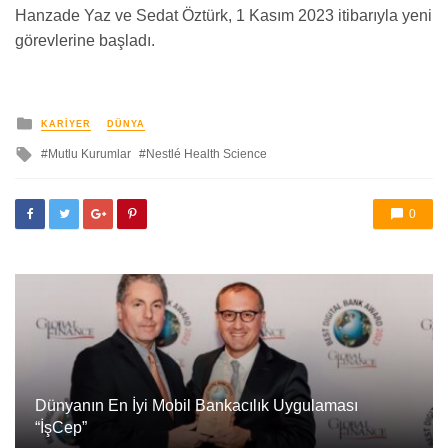
Hanzade Yaz ve Sedat Öztürk, 1 Kasım 2023 itibarıyla yeni
görevlerine başladı.
yayınlanan
KARIYER
DÜNYA
ile
Mutlu Kurumlar
Nestlé Health Science
etkilendi
0
Dünyanın En İyi Mobil Bankacılık Uygulaması
“İşCep”