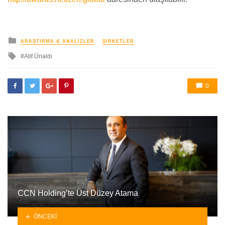
yayınlanan
ARAŞTIRMA & ANALIZLER
ŞIRKETLER
ile
Atıf Ünaldı
etkilendi
0
CCN Holding’te Üst Düzey Atama
ÖNCEKI