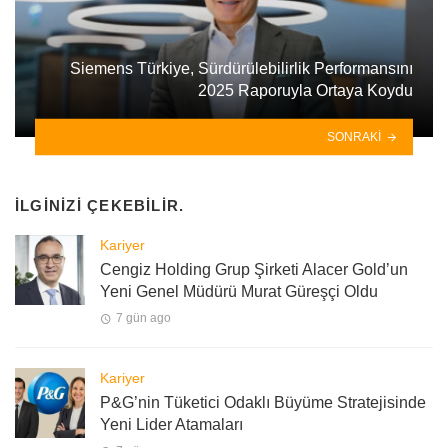
Siemens Türkiye, Sürdürülebilirlik Performansını
2025 Raporuyla Ortaya Koydu
SONRAKI
İLGINIZI ÇEKEBILIR.
Kariyer
Cengiz Holding Grup Şirketi Alacer Gold’un
Yeni Genel Müdürü Murat Güreşçi Oldu
7 gün ago
Kariyer
P&G’nin Tüketici Odaklı Büyüme Stratejisinde
Yeni Lider Atamaları