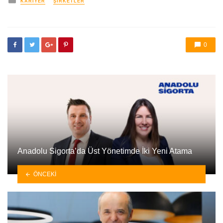
KARIYER
ŞIRKETLER
0
Anadolu Sigorta’da Üst Yönetimde İki Yeni Atama
ÖNCEKI