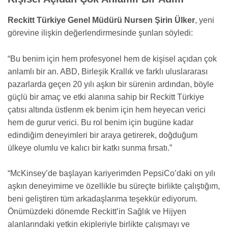
Reckitt Türkiye Genel Müdürü Nursen Şirin Ülker
, yeni
görevine ilişkin değerlendirmesinde şunları söyledi:
“Bu benim için hem profesyonel hem de kişisel açıdan çok
anlamlı bir an. ABD, Birleşik Krallık ve farklı uluslararası
pazarlarda geçen 20 yılı aşkın bir sürenin ardından, böyle
güçlü bir amaç ve etki alanına sahip bir Reckitt Türkiye
çatısı altında üstlenm ek benim için hem heyecan verici
hem de gurur verici. Bu rol benim için bugüne kadar
edindiğim deneyimleri bir araya getirerek, doğduğum
ülkeye olumlu ve kalıcı bir katkı sunma fırsatı.”
“McKinsey’de başlayan kariyerimden PepsiCo’daki on yılı
aşkın deneyimime ve özellikle bu süreçte birlikte çalıştığım,
beni geliştiren tüm arkadaşlarıma teşekkür ediyorum.
Önümüzdeki dönemde Reckitt’in Sağlık ve Hijyen
alanlarındaki yetkin ekipleriyle birlikte çalışmayı ve