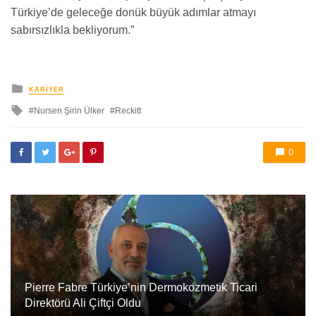
Türkiye’de geleceğe donük büyük adımlar atmayı
sabırsızlıkla bekliyorum.”
yayınlanan
KARIYER
ile
Nursen Şirin Ülker
Reckitt
etkilendi
0
Pierre Fabre Türkiye’nin Dermokozmetik Ticari
Direktörü Ali Çiftçi Oldu